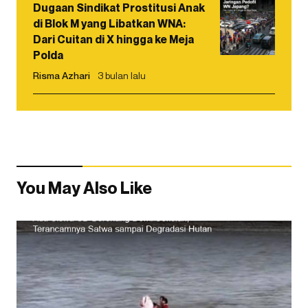
Dugaan Sindikat Prostitusi Anak
di Blok M yang Libatkan WNA:
Dari Cuitan di X hingga ke Meja
Polda
Risma Azhari
3 bulan lalu
You May Also Like