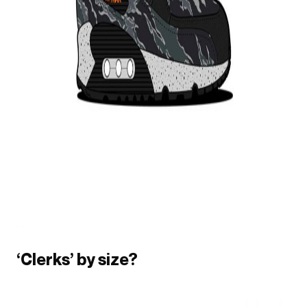
‘Clerks’ by size?