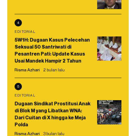
4
EDITORIAL
5W1H: Dugaan Kasus Pelecehan
Seksual 50 Santriwati di
Pesantren Pati: Update Kasus
Usai Mandek Hampir 2 Tahun
Risma Azhari
2 bulan lalu
5
EDITORIAL
Dugaan Sindikat Prostitusi Anak
di Blok M yang Libatkan WNA:
Dari Cuitan di X hingga ke Meja
Polda
Risma Azhari
3 bulan lalu