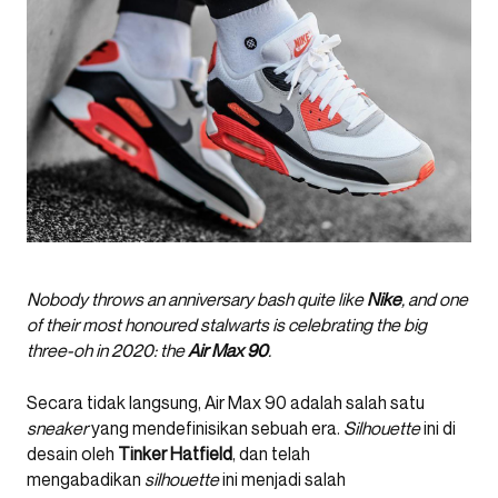
Nobody throws an anniversary bash quite like
Nike
, and one
of their most honoured stalwarts is celebrating the big
three-oh in 2020: the
Air Max 90
.
Secara tidak langsung, Air Max 90 adalah salah satu
sneaker
yang mendefinisikan sebuah era.
Silhouette
ini di
desain oleh
Tinker Hatfield
, dan telah
mengabadikan
silhouette
ini menjadi salah