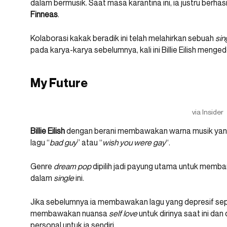
dalam bermusik. Saat masa karantina ini, ia justru berhas
Finneas
.
Kolaborasi kakak beradik ini telah melahirkan sebuah
sin
pada karya-karya sebelumnya, kali ini Billie Eilish men
My Future
via Insider
Billie Eilish
dengan berani membawakan warna musik yang 
lagu “
bad guy
” atau “
wish you were gay
“.
Genre
dream pop
dipilih jadi payung utama untuk memban
dalam
single
ini.
Jika sebelumnya ia membawakan lagu yang depresif sepe
membawakan nuansa
self love
untuk dirinya saat ini d
personal untuk ia sendiri.