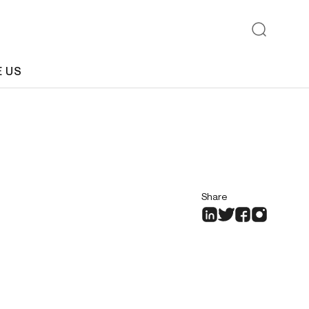
E US
Share