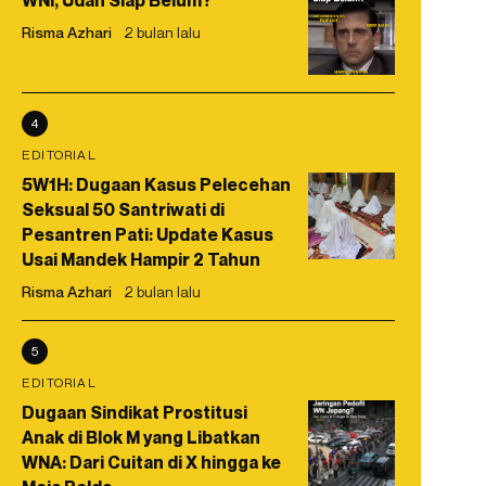
WNI, Udah Siap Belum?
Risma Azhari
2 bulan lalu
4
EDITORIAL
5W1H: Dugaan Kasus Pelecehan
Seksual 50 Santriwati di
Pesantren Pati: Update Kasus
Usai Mandek Hampir 2 Tahun
Risma Azhari
2 bulan lalu
5
EDITORIAL
Dugaan Sindikat Prostitusi
Anak di Blok M yang Libatkan
WNA: Dari Cuitan di X hingga ke