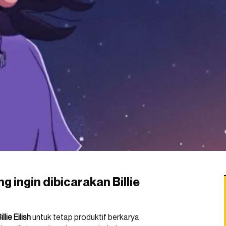
 ingin dibicarakan Billie
illie Eilish
untuk tetap produktif berkarya