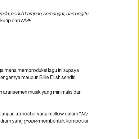
 berada, penuh harapan, semangat, dan begitu
dikutip dari
NME
.
aimana memproduksi lagu ini supaya
arnya maupun Billie Eilish sendiri.
gan aransemen musik yang minimalis dan
mbangun atmosfer yang mellow dalam “
My
n drum yang
groovy
membentuk komposisi