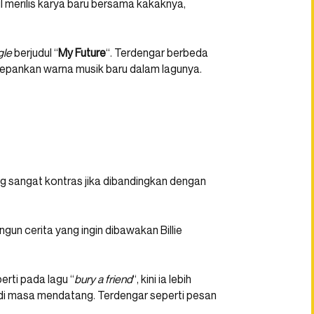
il merilis karya baru bersama kakaknya,
gle
berjudul “
My Future
“. Terdengar berbeda
gedepankan warna musik baru dalam lagunya.
sangat kontras jika dibandingkan dengan
gun cerita yang ingin dibawakan Billie
rti pada lagu “
bury a friend
“, kini ia lebih
an di masa mendatang. Terdengar seperti pesan