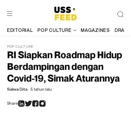
EDITORIAL
POP CULTURE
MAGAZINES
DRAFT
POP CULTURE
RI Siapkan Roadmap Hidup
Berdampingan dengan
Covid-19, Simak Aturannya
Salwa Dita
5 tahun lalu
Share