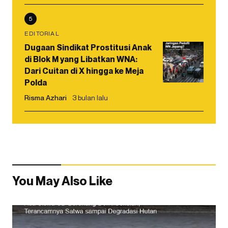
5
EDITORIAL
Dugaan Sindikat Prostitusi Anak
di Blok M yang Libatkan WNA:
Dari Cuitan di X hingga ke Meja
Polda
Risma Azhari
3 bulan lalu
You May Also Like