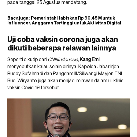
pada tanggal 25 Agustus mendatang.
Baca juga :
Pemerintah Habiskan Rp 90,45 M untuk
Influencer, Anggaran Tertinggi untuk Aktivitas Digital
Uji coba vaksin corona juga akan
dikuti beberapa relawan lainnya
Seperti dikutip dari
CNNIndonesia
,
Kang
Emil
menyebutkan kalau selain dirinya, Kapolda Jabar Irjen
Ruddy Sufahriadi dan Pangdam III/Siliwangi Mayjen TNI
Budi Wiryanto juga akan menjadi relawan dalam uji klinis
vaksin Covid-19 tersebut.