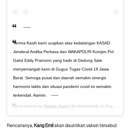
Terima Kasih kami ucapkan atas kedatangan KASAD
Jenderal Andika Perkasa dan WAKAPOLRI Komjen.Pol.
Gatot Eddy Pramono yang hadir di Gedung Sate
menyemangati kami di Gugus Tugas Covid-19 Jawa
Barat. Semoga pusat dan daerah semakin sinergis
harmonis taktis dan situasi pandemi covid ini semakin
terkendali. Aamiin.
A post shared by
Ridwan Kamil
(@ridwankamil) on
Aug 21, 2020 at 5:10am PDT
Rencananya,
Kang
Emil
akan disuntikan vaksin tersebut