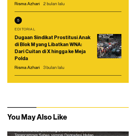
Risma Azhari
2 bulan lalu
5
EDITORIAL
Dugaan Sindikat Prostitusi Anak
di Blok M yang Libatkan WNA:
Dari Cuitan di X hingga ke Meja
Polda
Risma Azhari
3 bulan lalu
You May Also Like