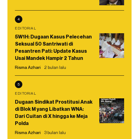
4
EDITORIAL
5W1H: Dugaan Kasus Pelecehan
Seksual 50 Santriwati di
Pesantren Pati: Update Kasus
Usai Mandek Hampir 2 Tahun
Risma Azhari
2 bulan lalu
5
EDITORIAL
Dugaan Sindikat Prostitusi Anak
di Blok M yang Libatkan WNA:
Dari Cuitan di X hingga ke Meja
Polda
Risma Azhari
3 bulan lalu