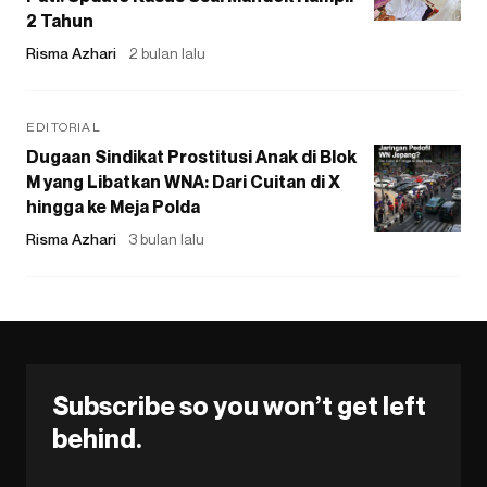
2 Tahun
Risma Azhari
2 bulan lalu
EDITORIAL
Dugaan Sindikat Prostitusi Anak di Blok
M yang Libatkan WNA: Dari Cuitan di X
hingga ke Meja Polda
Risma Azhari
3 bulan lalu
Subscribe so you won’t get left
behind.