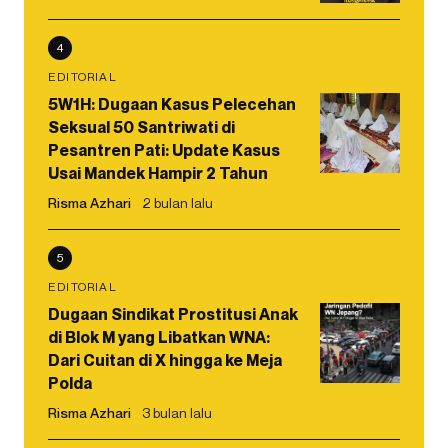
4
EDITORIAL
5W1H: Dugaan Kasus Pelecehan
Seksual 50 Santriwati di
Pesantren Pati: Update Kasus
Usai Mandek Hampir 2 Tahun
Risma Azhari
2 bulan lalu
5
EDITORIAL
Dugaan Sindikat Prostitusi Anak
di Blok M yang Libatkan WNA:
Dari Cuitan di X hingga ke Meja
Polda
Risma Azhari
3 bulan lalu