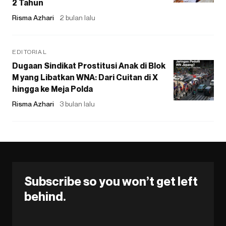
2 Tahun
Risma Azhari
2 bulan lalu
EDITORIAL
Dugaan Sindikat Prostitusi Anak di Blok
M yang Libatkan WNA: Dari Cuitan di X
hingga ke Meja Polda
Risma Azhari
3 bulan lalu
Subscribe so you won’t get left
behind.