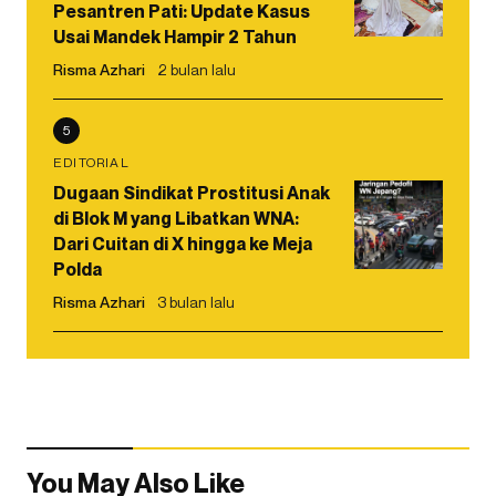
Pesantren Pati: Update Kasus
Usai Mandek Hampir 2 Tahun
Risma Azhari
2 bulan lalu
5
EDITORIAL
Dugaan Sindikat Prostitusi Anak
di Blok M yang Libatkan WNA:
Dari Cuitan di X hingga ke Meja
Polda
Risma Azhari
3 bulan lalu
You May Also Like