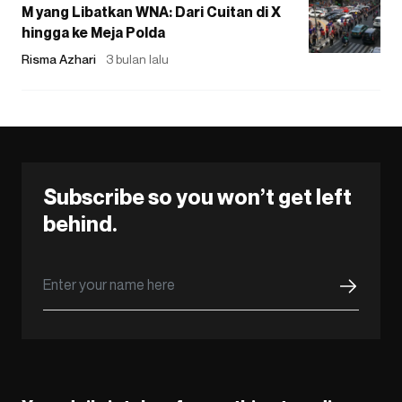
M yang Libatkan WNA: Dari Cuitan di X
hingga ke Meja Polda
Risma Azhari
3 bulan lalu
Subscribe so you won’t get left
behind.