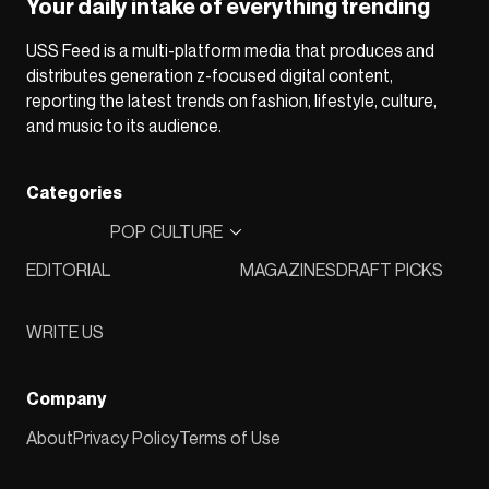
Your daily intake of everything trending
USS Feed is a multi-platform media that produces and
distributes generation z-focused digital content,
reporting the latest trends on fashion, lifestyle, culture,
and music to its audience.
Categories
POP CULTURE
EDITORIAL
MAGAZINES
DRAFT PICKS
WRITE US
Company
About
Privacy Policy
Terms of Use