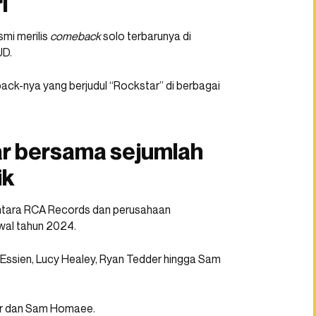
i
mi merilis
comeback
solo terbarunya di
UD.
ack-nya yang berjudul “Rockstar” di berbagai
ar bersama sejumlah
ik
ru antara RCA Records dan perusahaan
awal tahun 2024.
 Essien, Lucy Healey, Ryan Tedder hingga Sam
er dan Sam Homaee.