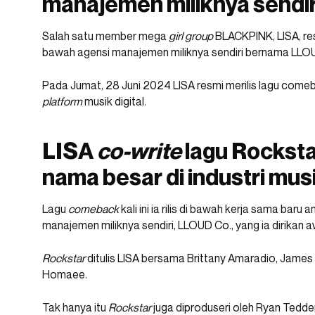
manajemen miliknya sendir
Salah satu member mega
girl
group
BLACKPINK, LISA, res
bawah agensi manajemen miliknya sendiri bernama LLO
Pada Jumat, 28 Juni 2024 LISA resmi merilis lagu comeb
platform
musik digital.
LISA
co-write
lagu Rockst
nama besar di industri mus
Lagu
comeback
kali ini ia rilis di bawah kerja sama ba
manajemen miliknya sendiri, LLOUD Co., yang ia dirikan 
Rockstar
ditulis LISA bersama Brittany Amaradio, James
Homaee.
Tak hanya itu
Rockstar
juga diproduseri oleh Ryan Tedd