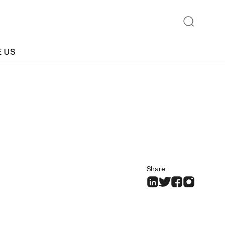
E US
Share