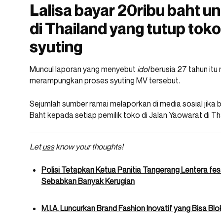
Lalisa bayar 20ribu baht un
di Thailand yang tutup tok
syuting
Muncul laporan yang menyebut
idol
berusia 27 tahun it
merampungkan proses syuting MV tersebut.
Sejumlah sumber ramai melaporkan di media sosial jik
Baht kepada setiap pemilik toko di Jalan Yaowarat di Tha
Let
uss
know your thoughts!
Polisi Tetapkan Ketua Panitia Tangerang Lentera fe
Sebabkan Banyak Kerugian
M.I.A. Luncurkan Brand Fashion Inovatif yang Bisa B