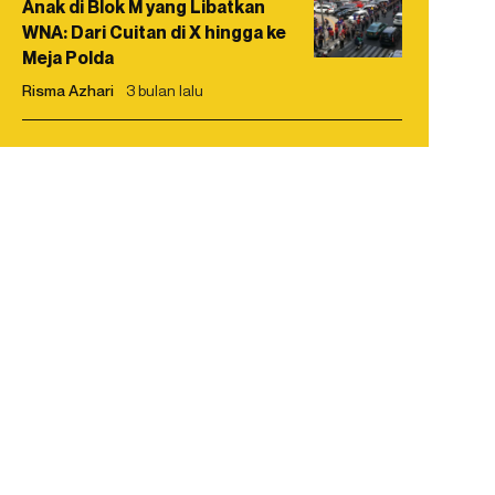
Anak di Blok M yang Libatkan
WNA: Dari Cuitan di X hingga ke
Meja Polda
Risma Azhari
3 bulan lalu