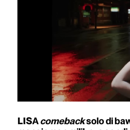
LISA
comeback
solo di ba