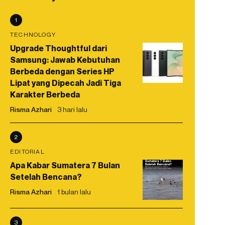
1
TECHNOLOGY
Upgrade Thoughtful dari
Samsung: Jawab Kebutuhan
Berbeda dengan Series HP
Lipat yang Dipecah Jadi Tiga
Karakter Berbeda
Risma Azhari
3 hari lalu
2
EDITORIAL
Apa Kabar Sumatera 7 Bulan
Setelah Bencana?
Risma Azhari
1 bulan lalu
3