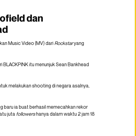
ofield dan
ad
kan Music Video (MV) dari
Rockstar
yang
 dari BLACKPINK itu menunjuk Sean Bankhead
untuk melakukan shooting di negara asalnya,
ng baru ia buat berhasil memecahkan rekor
atu juta
followers
hanya dalam waktu 2 jam 18