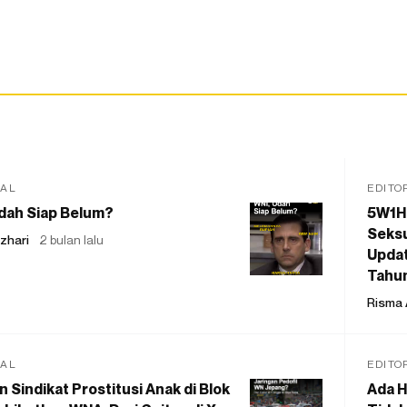
IAL
EDITO
dah Siap Belum?
5W1H
Seksu
zhari
2 bulan lalu
Updat
Tahu
Risma 
IAL
EDITO
 Sindikat Prostitusi Anak di Blok
Ada H