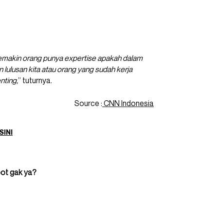
semakin orang punya expertise apakah dalam
an lulusan kita atau orang yang sudah kerja
nting,
” tuturnya.
Source :
CNN Indonesia
SINI
bot gak ya?