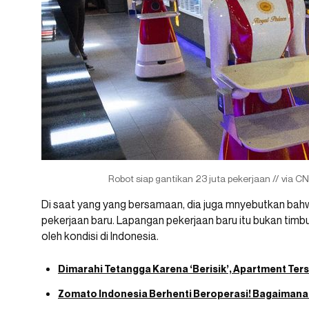
Robot siap gantikan 23 juta pekerjaan // via C
Di saat yang yang bersamaan, dia juga mnyebutkan bah
pekerjaan baru. Lapangan pekerjaan baru itu bukan timb
oleh kondisi di Indonesia.
Dimarahi Tetangga Karena ‘Berisik’, Apartment Te
Zomato Indonesia Berhenti Beroperasi! Bagaimana 