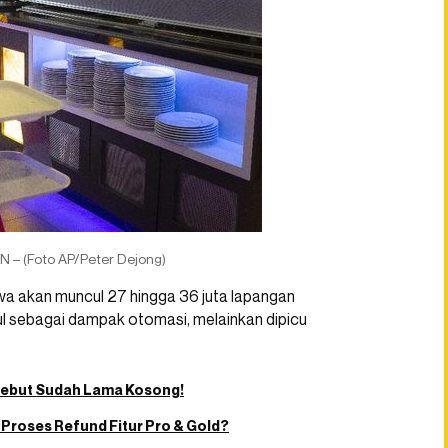
NN – (Foto AP/Peter Dejong)
wa akan muncul 27 hingga 36 juta lapangan
ul sebagai dampak otomasi, melainkan dipicu
rsebut Sudah Lama Kosong!
Proses Refund Fitur Pro & Gold?