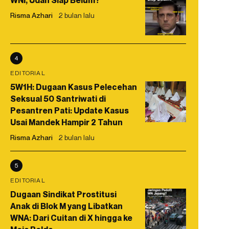
WNI, Udah Siap Belum?
Risma Azhari
2 bulan lalu
4
EDITORIAL
5W1H: Dugaan Kasus Pelecehan
Seksual 50 Santriwati di
Pesantren Pati: Update Kasus
Usai Mandek Hampir 2 Tahun
Risma Azhari
2 bulan lalu
5
EDITORIAL
Dugaan Sindikat Prostitusi
Anak di Blok M yang Libatkan
WNA: Dari Cuitan di X hingga ke