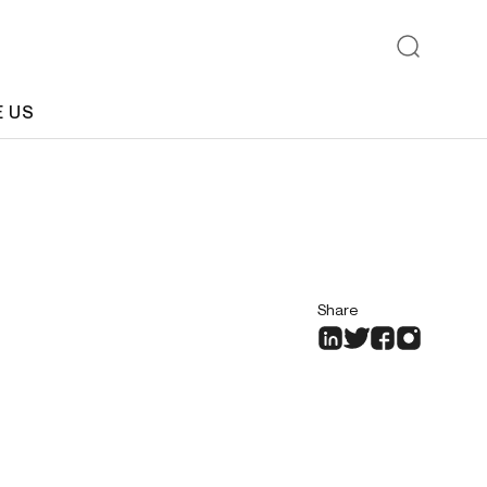
E US
Share