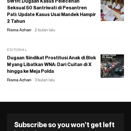
5W1H: Dugaan Kasus Pelecehan
Seksual 50 Santriwati di Pesantren
Pati: Update Kasus Usai Mandek Hampir
2 Tahun
Risma Azhari
2 bulan lalu
EDITORIAL
Dugaan Sindikat Prostitusi Anak di Blok
M yang Libatkan WNA: Dari Cuitan di X
hingga ke Meja Polda
Risma Azhari
3 bulan lalu
Subscribe so you won’t get left