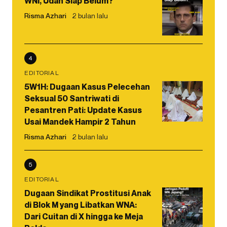
WNI, Udah Siap Belum?
Risma Azhari
2 bulan lalu
4
EDITORIAL
5W1H: Dugaan Kasus Pelecehan
Seksual 50 Santriwati di
Pesantren Pati: Update Kasus
Usai Mandek Hampir 2 Tahun
Risma Azhari
2 bulan lalu
5
EDITORIAL
Dugaan Sindikat Prostitusi Anak
di Blok M yang Libatkan WNA:
Dari Cuitan di X hingga ke Meja