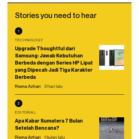
Stories you need to hear
1
TECHNOLOGY
Upgrade Thoughtful dari
Samsung: Jawab Kebutuhan
Berbeda dengan Series HP Lipat
yang Dipecah Jadi Tiga Karakter
Berbeda
Risma Azhari
3 hari lalu
2
EDITORIAL
Apa Kabar Sumatera 7 Bulan
Setelah Bencana?
Risma Azhari
1 bulan lalu