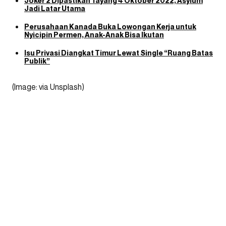
Joker 2 Dipastikan Tayang 4 Oktober 2022, Asylum
Jadi Latar Utama
Perusahaan Kanada Buka Lowongan Kerja untuk
Nyicipin Permen, Anak-Anak Bisa Ikutan
Isu Privasi Diangkat Timur Lewat Single “Ruang Batas
Publik”
(Image: via Unsplash)