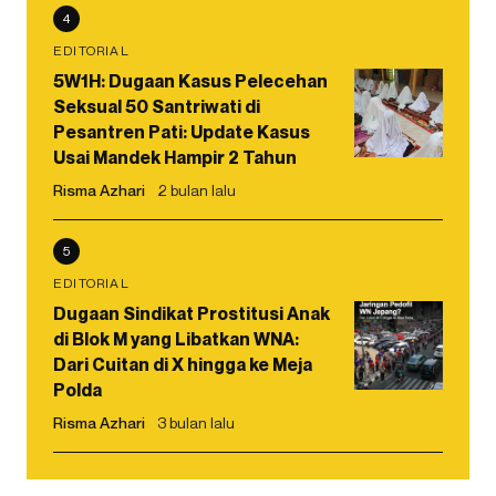
4
EDITORIAL
5W1H: Dugaan Kasus Pelecehan
Seksual 50 Santriwati di
Pesantren Pati: Update Kasus
Usai Mandek Hampir 2 Tahun
Risma Azhari
2 bulan lalu
5
EDITORIAL
Dugaan Sindikat Prostitusi Anak
di Blok M yang Libatkan WNA:
Dari Cuitan di X hingga ke Meja
Polda
Risma Azhari
3 bulan lalu