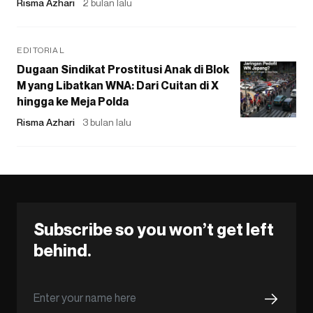
Risma Azhari
2 bulan lalu
EDITORIAL
Dugaan Sindikat Prostitusi Anak di Blok
M yang Libatkan WNA: Dari Cuitan di X
hingga ke Meja Polda
Risma Azhari
3 bulan lalu
Subscribe so you won’t get left
behind.