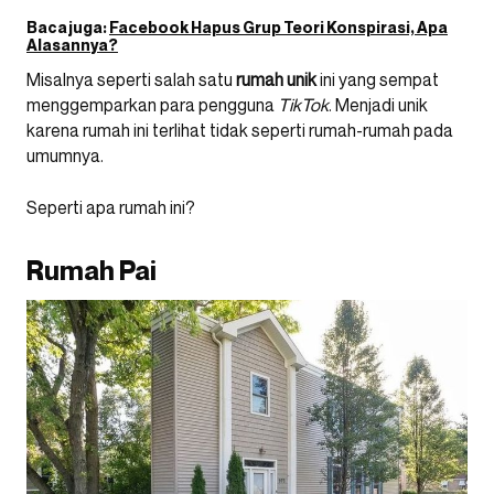
Baca juga:
Facebook Hapus Grup Teori Konspirasi, Apa
Alasannya?
Misalnya seperti salah satu
rumah unik
ini yang sempat
menggemparkan para pengguna
TikTok
. Menjadi unik
karena rumah ini terlihat tidak seperti rumah-rumah pada
umumnya.
Seperti apa rumah ini?
Rumah Pai