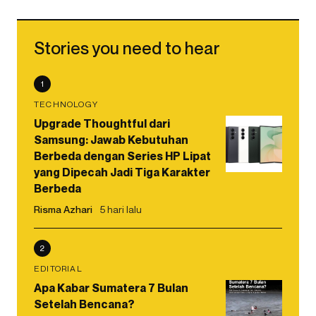
Stories you need to hear
1
TECHNOLOGY
Upgrade Thoughtful dari
Samsung: Jawab Kebutuhan
Berbeda dengan Series HP Lipat
yang Dipecah Jadi Tiga Karakter
Berbeda
Risma Azhari
5 hari lalu
2
EDITORIAL
Apa Kabar Sumatera 7 Bulan
Setelah Bencana?