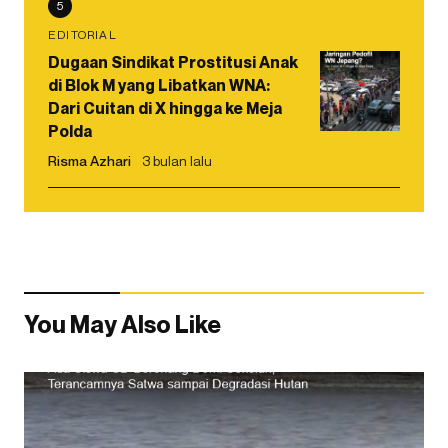
5
EDITORIAL
Dugaan Sindikat Prostitusi Anak
di Blok M yang Libatkan WNA:
Dari Cuitan di X hingga ke Meja
Polda
Risma Azhari
3 bulan lalu
You May Also Like