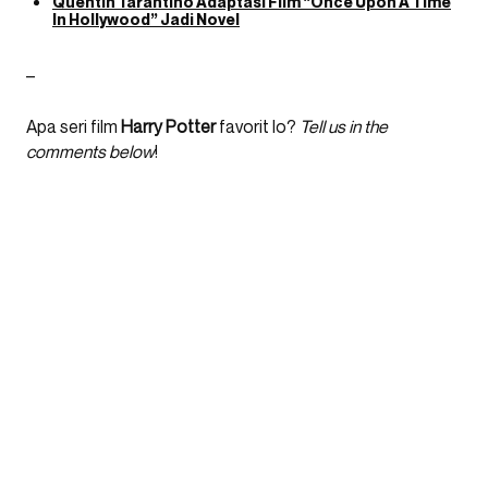
Quentin Tarantino Adaptasi Film “Once Upon A Time
In Hollywood” Jadi Novel
–
Apa seri film
Harry Potter
favorit lo?
Tell us in the
comments below
!