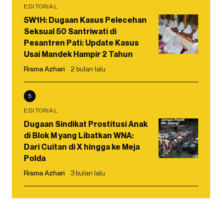
EDITORIAL
5W1H: Dugaan Kasus Pelecehan
Seksual 50 Santriwati di
Pesantren Pati: Update Kasus
Usai Mandek Hampir 2 Tahun
Risma Azhari
2 bulan lalu
5
EDITORIAL
Dugaan Sindikat Prostitusi Anak
di Blok M yang Libatkan WNA:
Dari Cuitan di X hingga ke Meja
Polda
Risma Azhari
3 bulan lalu