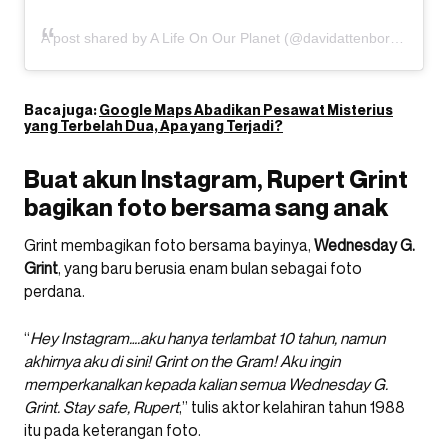
A post shared by A Life On Our Planet (@davidattenborough)
Baca juga:
Google Maps Abadikan Pesawat Misterius
yang Terbelah Dua, Apa yang Terjadi?
Buat akun Instagram, Rupert Grint
bagikan foto bersama sang anak
Grint membagikan foto bersama bayinya,
Wednesday G.
Grint
, yang baru berusia enam bulan sebagai foto
perdana.
“
Hey Instagram….aku hanya terlambat 10 tahun, namun
akhirnya aku di sini! Grint on the Gram! Aku ingin
memperkanalkan kepada kalian semua Wednesday G.
Grint. Stay safe, Rupert
,” tulis aktor kelahiran tahun 1988
itu pada keterangan foto.