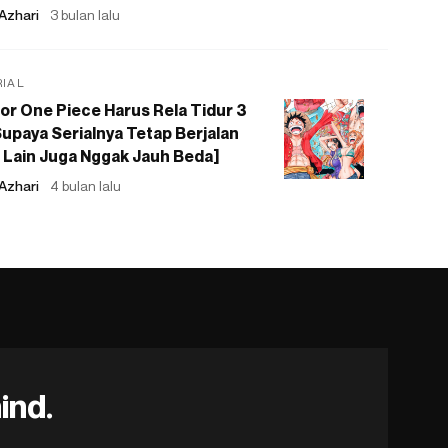
Azhari
3 bulan lalu
RIAL
or One Piece Harus Rela Tidur 3
upaya Serialnya Tetap Berjalan
 Lain Juga Nggak Jauh Beda]
Azhari
4 bulan lalu
ind.