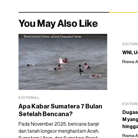
You May Also Like
EDITOR
WNI, U
Risma A
EDITORIAL
EDITOR
Apa Kabar Sumatera 7 Bulan
Dugaan
Setelah Bencana?
M yang
Pada November 2025, bencana banjir
hingga
dan tanah longsor menghantam Aceh,
Risma A