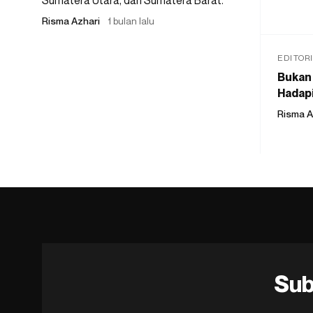
Sumatera Utara, dan Sumatera Barat.
Risma Azhari
1 bulan lalu
EDITOR
Bukan 
Hadapi
Risma A
Sub