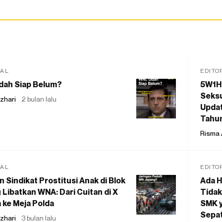
IAL
EDITO
dah Siap Belum?
5W1H
Seksu
zhari
2 bulan lalu
Updat
Tahu
Risma 
IAL
EDITO
 Sindikat Prostitusi Anak di Blok
Ada H
 Libatkan WNA: Dari Cuitan di X
Tidak
 ke Meja Polda
SMK y
Sepat
zhari
3 bulan lalu