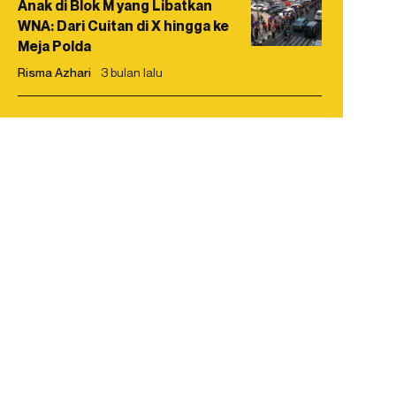
Anak di Blok M yang Libatkan
WNA: Dari Cuitan di X hingga ke
Meja Polda
Risma Azhari
3 bulan lalu