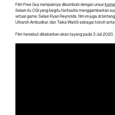
Film Free Guy nampaknya dibumbuhi dengan unsur
kome
Selain itu CGI yang begitu fantasitis menggambarkan su
virtual game. Selain Ryan Reynolds, film ini juga di bintan
Utkarsh Ambudkar, dan Taika Waititi sebagai tokoh anta
Film tersebut dikabarkan akan tayang pada 3 Juli 2020,