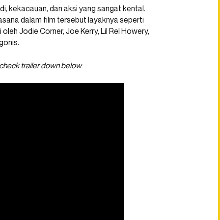
di
, kekacauan, dan aksi yang sangat kental.
asana dalam film tersebut layaknya seperti
gi oleh Jodie Corner, Joe Kerry, Lil Rel Howery,
gonis.
check trailer down below