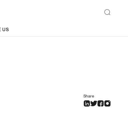
E US
Share