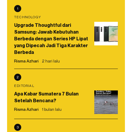
1
TECHNOLOGY
Upgrade Thoughtful dari
Samsung: Jawab Kebutuhan
Berbeda dengan Series HP Lipat
yang Dipecah Jadi Tiga Karakter
Berbeda
Risma Azhari
2 hari lalu
2
EDITORIAL
Apa Kabar Sumatera 7 Bulan
Setelah Bencana?
Risma Azhari
1 bulan lalu
3