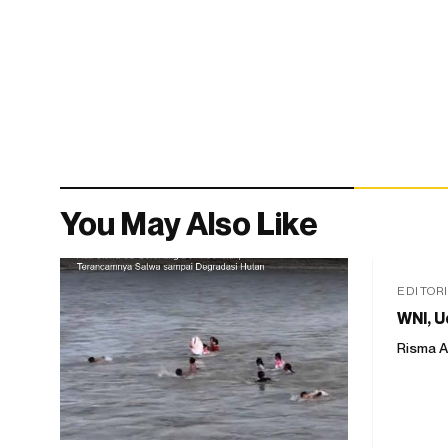
You May Also Like
EDITOR
WNI, U
Risma A