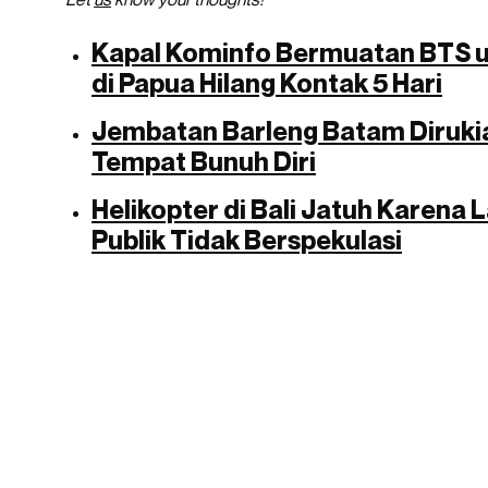
Kapal Kominfo Bermuatan BTS u
di Papua Hilang Kontak 5 Hari
Jembatan Barleng Batam Dirukia
Tempat Bunuh Diri
Helikopter di Bali Jatuh Karena
Publik Tidak Berspekulasi