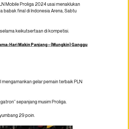
a PLN Mobile Proliga 2024 usai menaklukan
 babak final di Indonesia Arena, Sabtu
 selama keikutsertaan di kompetisi.
ama: Hari Makin Panjang – (Mungkin) Ganggu
il mengamankan gelar pemain terbaik PLN
egatron” sepanjang musim Proliga.
enyumbang 29 poin.