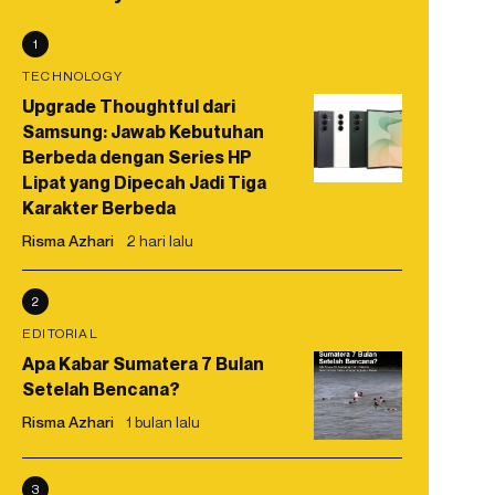
1
TECHNOLOGY
Upgrade Thoughtful dari
Samsung: Jawab Kebutuhan
Berbeda dengan Series HP
Lipat yang Dipecah Jadi Tiga
Karakter Berbeda
Risma Azhari
2 hari lalu
2
EDITORIAL
Apa Kabar Sumatera 7 Bulan
Setelah Bencana?
Risma Azhari
1 bulan lalu
3