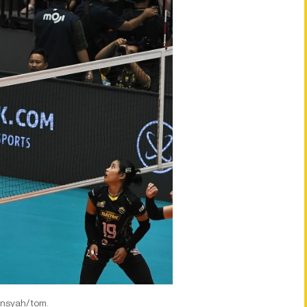
nsyah/tom.