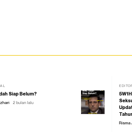
IAL
EDITO
dah Siap Belum?
5W1H
Seksu
zhari
2 bulan lalu
Updat
Tahu
Risma 