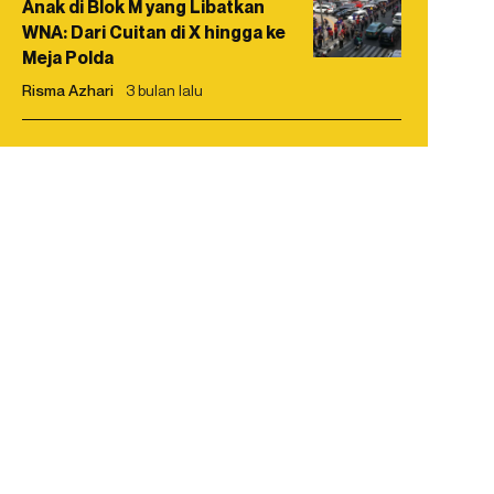
Anak di Blok M yang Libatkan
WNA: Dari Cuitan di X hingga ke
Meja Polda
Risma Azhari
3 bulan lalu