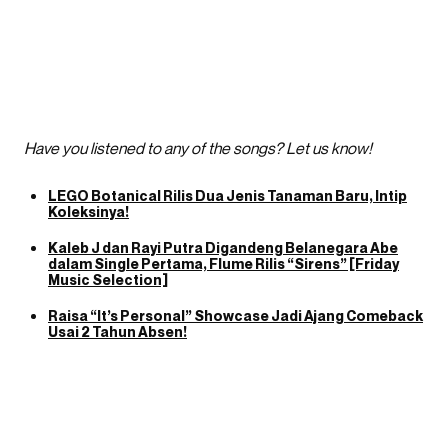
Have you listened to any of the songs? Let us know!
LEGO Botanical Rilis Dua Jenis Tanaman Baru, Intip
Koleksinya!
Kaleb J dan Rayi Putra Digandeng Belanegara Abe
dalam Single Pertama, Flume Rilis “Sirens” [Friday
Music Selection]
Raisa “It’s Personal” Showcase Jadi Ajang Comeback
Usai 2 Tahun Absen!