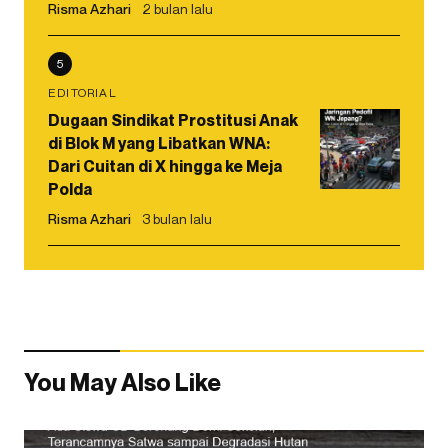
Risma Azhari
2 bulan lalu
5
EDITORIAL
Dugaan Sindikat Prostitusi Anak
di Blok M yang Libatkan WNA:
Dari Cuitan di X hingga ke Meja
Polda
Risma Azhari
3 bulan lalu
You May Also Like