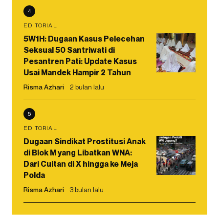
4
EDITORIAL
5W1H: Dugaan Kasus Pelecehan
Seksual 50 Santriwati di
Pesantren Pati: Update Kasus
Usai Mandek Hampir 2 Tahun
Risma Azhari
2 bulan lalu
5
EDITORIAL
Dugaan Sindikat Prostitusi Anak
di Blok M yang Libatkan WNA:
Dari Cuitan di X hingga ke Meja
Polda
Risma Azhari
3 bulan lalu