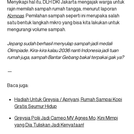
Menyikapi hal itu, DLH DKI Jakarta mengajak warga untuk
rajin memilah sampah rumah tangga, menurut laporan
Kompas
. Pemilahan sampah seperti ini merupaka salah
satu bentuk langkah mikro yang bisa kita lakukan untuk
mengurangi volume sampah.
Jepang sudah berhasil menyulap sampah jadi medali
Olimpiade.
Kira-kira kalau 2036 nanti Indonesia jadi tuan
rumah juga, sampah Bantar Gebang bakal terpakai gak ya?
—
Baca juga:
Hadiah Untuk Greysia / Apriyani, Rumah Sampai Kopi
Gratis Seumur Hidup
Greysia Polii Jadi Cameo MV Agnes Mo, Kini Mimpi
yang Dia Tuliskan Jadi Kenyataan!