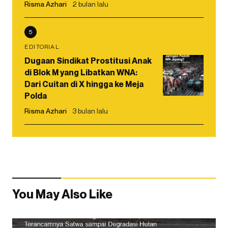
Risma Azhari
2 bulan lalu
5
EDITORIAL
Dugaan Sindikat Prostitusi Anak
di Blok M yang Libatkan WNA:
Dari Cuitan di X hingga ke Meja
Polda
Risma Azhari
3 bulan lalu
You May Also Like