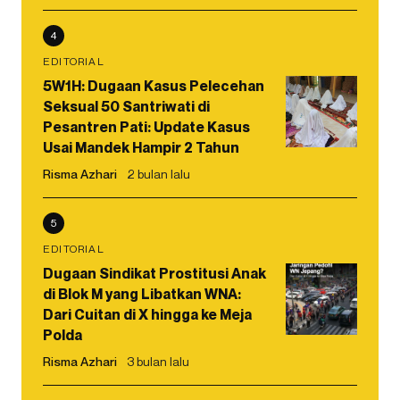
4
EDITORIAL
5W1H: Dugaan Kasus Pelecehan
Seksual 50 Santriwati di
Pesantren Pati: Update Kasus
Usai Mandek Hampir 2 Tahun
Risma Azhari
2 bulan lalu
5
EDITORIAL
Dugaan Sindikat Prostitusi Anak
di Blok M yang Libatkan WNA:
Dari Cuitan di X hingga ke Meja
Polda
Risma Azhari
3 bulan lalu