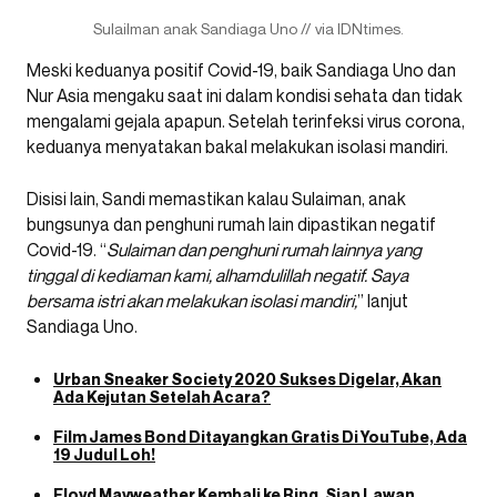
Sulailman anak Sandiaga Uno // via IDNtimes.
Meski keduanya positif Covid-19, baik Sandiaga Uno dan
Nur Asia mengaku saat ini dalam kondisi sehata dan tidak
mengalami gejala apapun. Setelah terinfeksi virus corona,
keduanya menyatakan bakal melakukan isolasi mandiri.
Disisi lain, Sandi memastikan kalau Sulaiman, anak
bungsunya dan penghuni rumah lain dipastikan negatif
Covid-19. “
Sulaiman dan penghuni rumah lainnya yang
tinggal di kediaman kami, alhamdulillah negatif. Saya
bersama istri akan melakukan isolasi mandiri,
” lanjut
Sandiaga Uno.
Urban Sneaker Society 2020 Sukses Digelar, Akan
Ada Kejutan Setelah Acara?
Film James Bond Ditayangkan Gratis Di YouTube, Ada
19 Judul Loh!
Floyd Mayweather Kembali ke Ring, Siap Lawan