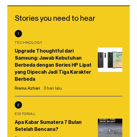
Stories you need to hear
1
TECHNOLOGY
Upgrade Thoughtful dari
Samsung: Jawab Kebutuhan
Berbeda dengan Series HP Lipat
yang Dipecah Jadi Tiga Karakter
Berbeda
Risma Azhari
3 hari lalu
2
EDITORIAL
Apa Kabar Sumatera 7 Bulan
Setelah Bencana?