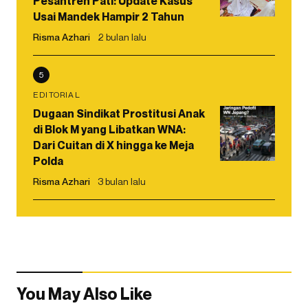
Pesantren Pati: Update Kasus
Usai Mandek Hampir 2 Tahun
Risma Azhari
2 bulan lalu
5
EDITORIAL
Dugaan Sindikat Prostitusi Anak
di Blok M yang Libatkan WNA:
Dari Cuitan di X hingga ke Meja
Polda
Risma Azhari
3 bulan lalu
You May Also Like