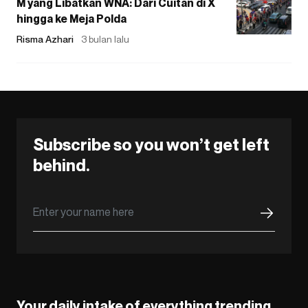
M yang Libatkan WNA: Dari Cuitan di X
hingga ke Meja Polda
Risma Azhari
3 bulan lalu
Subscribe so you won’t get left
behind.
Your daily intake of everything trending