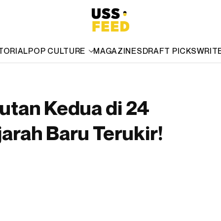
TORIAL
POP CULTURE
MAGAZINES
DRAFT PICKS
WRIT
rutan Kedua di 24
arah Baru Terukir!