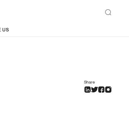
E US
Share