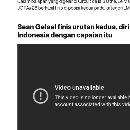
Dalam balapan yang digelar di Circuit de la Sarthe, Le M
JOTA#28 berhasil finis di posisi kedua pada kategori L
Sean Gelael finis urutan kedua, di
Indonesia dengan capaian itu