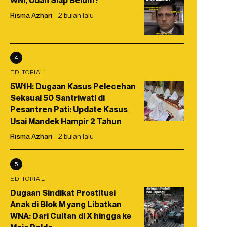
WNI, Udah Siap Belum?
Risma Azhari
2 bulan lalu
4
EDITORIAL
5W1H: Dugaan Kasus Pelecehan
Seksual 50 Santriwati di
Pesantren Pati: Update Kasus
Usai Mandek Hampir 2 Tahun
Risma Azhari
2 bulan lalu
5
EDITORIAL
Dugaan Sindikat Prostitusi
Anak di Blok M yang Libatkan
WNA: Dari Cuitan di X hingga ke