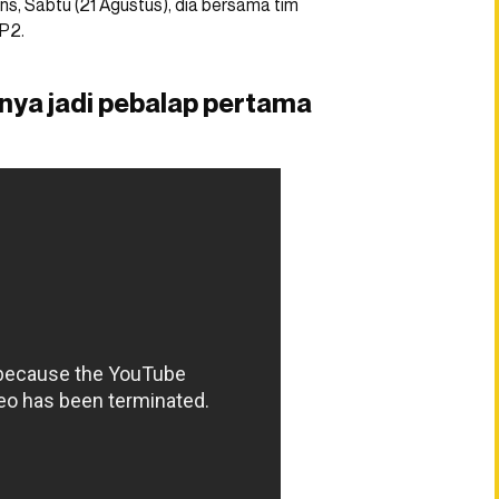
ans, Sabtu (21 Agustus), dia bersama tim
MP2.
rinya jadi pebalap pertama