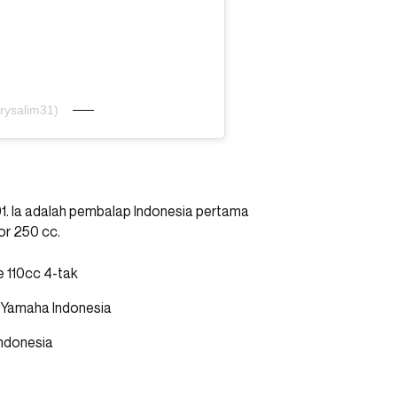
rysalim31)
91. Ia adalah pembalap Indonesia pertama
or 250 cc.
 110cc 4-tak
 Yamaha Indonesia
ndonesia