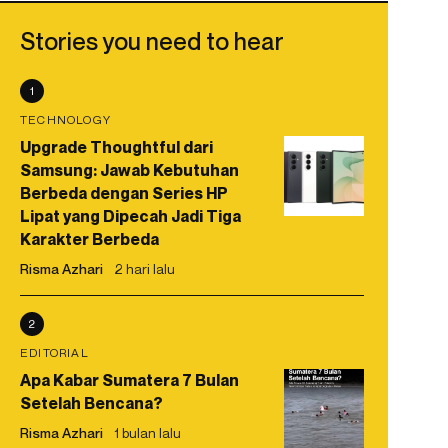
Stories you need to hear
1
TECHNOLOGY
Upgrade Thoughtful dari
Samsung: Jawab Kebutuhan
Berbeda dengan Series HP
Lipat yang Dipecah Jadi Tiga
Karakter Berbeda
Risma Azhari
2 hari lalu
2
EDITORIAL
Apa Kabar Sumatera 7 Bulan
Setelah Bencana?
Risma Azhari
1 bulan lalu