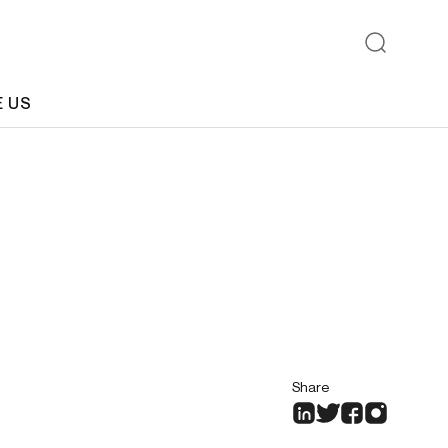
E US
Share