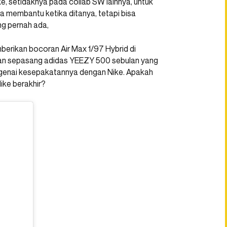
, setidaknya pada collab SW lainnya, untuk
a membantu ketika ditanya, tetapi bisa
ng pernah ada,
rikan bocoran Air Max 1/97 Hybrid di
kan sepasang adidas YEEZY 500 sebulan yang
genai kesepakatannya dengan Nike. Apakah
ke berakhir?