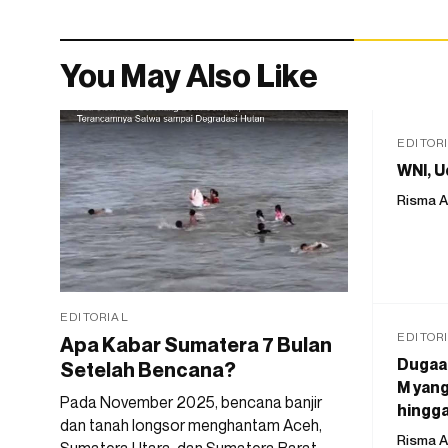
You May Also Like
EDITOR
WNI, U
Risma A
EDITORIAL
EDITOR
Apa Kabar Sumatera 7 Bulan
Dugaan
Setelah Bencana?
M yang
Pada November 2025, bencana banjir
hingga
dan tanah longsor menghantam Aceh,
Risma A
Sumatera Utara, dan Sumatera Barat.