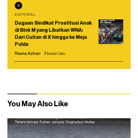
5
EDITORIAL
Dugaan Sindikat Prostitusi Anak
di Blok M yang Libatkan WNA:
Dari Cuitan di X hingga ke Meja
Polda
Risma Azhari
3 bulan lalu
You May Also Like