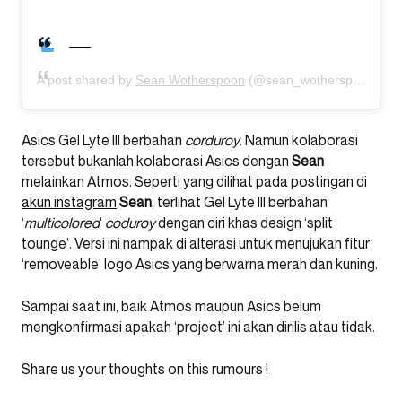
A post shared by
Sean Wotherspoon
(@sean_wotherspoon) on
Asics Gel Lyte III berbahan
corduroy
. Namun kolaborasi
tersebut bukanlah kolaborasi Asics dengan
Sean
melainkan Atmos. Seperti yang dilihat pada postingan di
akun instagram
Sean
, terlihat Gel Lyte III berbahan
‘
multicolored
‘
coduroy
dengan ciri khas design ‘split
tounge’. Versi ini nampak di alterasi untuk menujukan fitur
‘removeable’ logo Asics yang berwarna merah dan kuning.
Sampai saat ini, baik Atmos maupun Asics belum
mengkonfirmasi apakah ‘project’ ini akan dirilis atau tidak.
Share us your thoughts on this rumours !