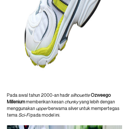
Pada awal tahun 2000-an hadir
silhouette
Ozweego
Millenium
memberikan kesan
chunky
yang lebih dengan
menggunakan
upper
berwarna silver untuk mempertegas
tema
Sci-Fi
pada model ini.