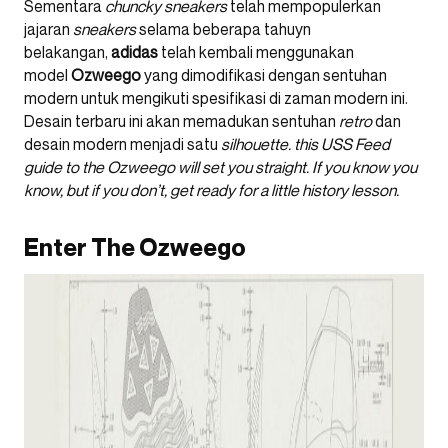
Sementara
chuncky sneakers
telah mempopulerkan
jajaran
sneakers
selama beberapa tahuyn
belakangan,
adidas
telah kembali menggunakan
model
Ozweego
yang dimodifikasi dengan sentuhan
modern untuk mengikuti spesifikasi di zaman modern ini.
Desain terbaru ini akan memadukan sentuhan
retro
dan
desain modern menjadi satu
silhouette.
this USS Feed
guide to the Ozweego will set you straight. If you know you
know, but if you don’t, get ready for a little history lesson.
Enter The Ozweego