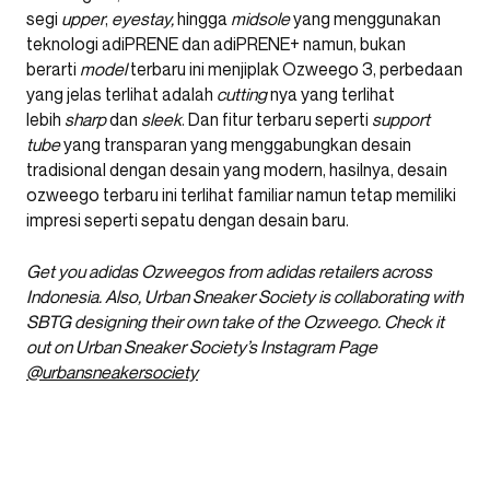
segi
upper
,
eyestay,
hingga
midsole
yang menggunakan
teknologi adiPRENE dan adiPRENE+ namun, bukan
berarti
model
terbaru ini menjiplak Ozweego 3, perbedaan
yang jelas terlihat adalah
cutting
nya yang terlihat
lebih
sharp
dan
sleek
. Dan fitur terbaru seperti
support
tube
yang transparan yang menggabungkan desain
tradisional dengan desain yang modern, hasilnya, desain
ozweego terbaru ini terlihat familiar namun tetap memiliki
impresi seperti sepatu dengan desain baru.
Get you adidas Ozweegos from adidas retailers across
Indonesia. Also, Urban Sneaker Society is collaborating with
SBTG designing their own take of the Ozweego. Check it
out on Urban Sneaker Society’s Instagram Page
@urbansneakersociety