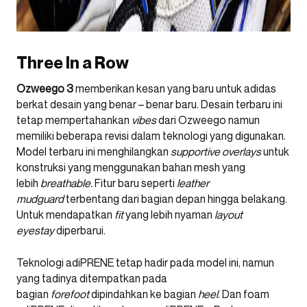
Three In a Row
Ozweego 3
memberikan kesan yang baru untuk adidas
berkat desain yang benar – benar baru. Desain terbaru ini
tetap mempertahankan
vibes
dari Ozweego namun
memiliki beberapa revisi dalam teknologi yang digunakan.
Model terbaru ini menghilangkan
supportive overlays
untuk
konstruksi yang menggunakan bahan mesh yang
lebih
breathable.
Fitur baru seperti
leather
mudguard
terbentang dari bagian depan hingga belakang.
Untuk mendapatkan
fit
yang lebih nyaman
layout
eyestay
diperbarui.
Teknologi adiPRENE tetap hadir pada model ini, namun
yang tadinya ditempatkan pada
bagian
forefoot
dipindahkan ke bagian
heel
. Dan foam