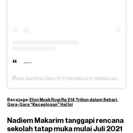
A post shared by Ditjen GTK Kemdikbud RI (@ditjen.gtk.kemdikbud)
Baca juga:
Elon Musk Rugi Rp 214 Triliun dalam Sehari,
Gara-Gara “Keceplosan” Hal Ini
Nadiem Makarim tanggapi rencana
sekolah tatap muka mulai Juli 2021