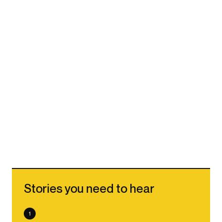
Stories you need to hear
1