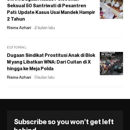
Seksual 50 Santriwati di Pesantren
Pati: Update Kasus Usai Mandek Hampir
2 Tahun
Risma Azhari
2 bulan lalu
EDITORIAL
Dugaan Sindikat Prostitusi Anak di Blok
M yang Libatkan WNA: Dari Cuitan di X
hingga ke Meja Polda
Risma Azhari
3 bulan lalu
Subscribe so you won’t get left