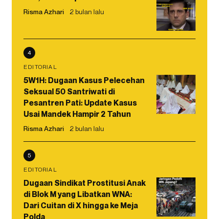
Risma Azhari
2 bulan lalu
4
EDITORIAL
5W1H: Dugaan Kasus Pelecehan
Seksual 50 Santriwati di
Pesantren Pati: Update Kasus
Usai Mandek Hampir 2 Tahun
Risma Azhari
2 bulan lalu
5
EDITORIAL
Dugaan Sindikat Prostitusi Anak
di Blok M yang Libatkan WNA:
Dari Cuitan di X hingga ke Meja
Polda