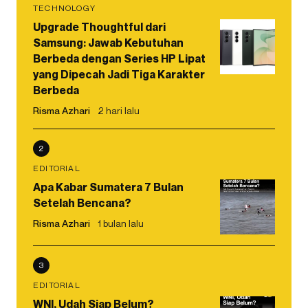
TECHNOLOGY
Upgrade Thoughtful dari
Samsung: Jawab Kebutuhan
Berbeda dengan Series HP Lipat
yang Dipecah Jadi Tiga Karakter
Berbeda
Risma Azhari
2 hari lalu
2
EDITORIAL
Apa Kabar Sumatera 7 Bulan
Setelah Bencana?
Risma Azhari
1 bulan lalu
3
EDITORIAL
WNI, Udah Siap Belum?