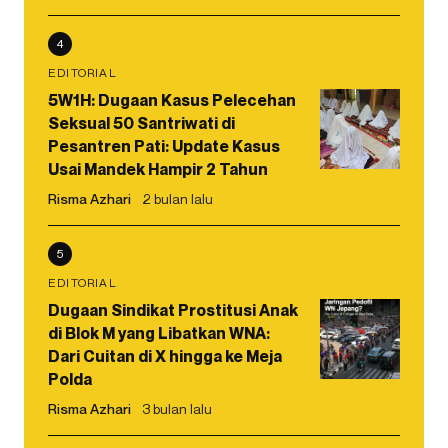
4
EDITORIAL
5W1H: Dugaan Kasus Pelecehan
Seksual 50 Santriwati di
Pesantren Pati: Update Kasus
Usai Mandek Hampir 2 Tahun
Risma Azhari
2 bulan lalu
5
EDITORIAL
Dugaan Sindikat Prostitusi Anak
di Blok M yang Libatkan WNA:
Dari Cuitan di X hingga ke Meja
Polda
Risma Azhari
3 bulan lalu