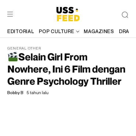
EDITORIAL
POP CULTURE
MAGAZINES
DRAFT
GENERAL OTHER
Selain Girl From
Nowhere, Ini 6 Film dengan
Genre Psychology Thriller
Bobby B
5 tahun lalu