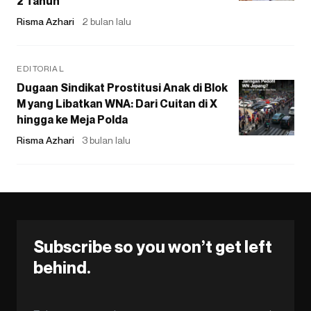
2 Tahun
Risma Azhari
2 bulan lalu
EDITORIAL
Dugaan Sindikat Prostitusi Anak di Blok
M yang Libatkan WNA: Dari Cuitan di X
hingga ke Meja Polda
Risma Azhari
3 bulan lalu
Subscribe so you won’t get left
behind.