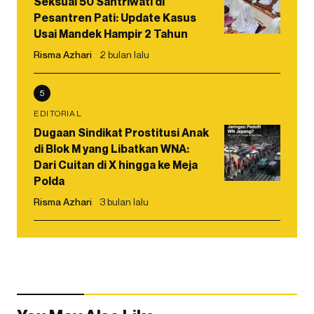
Seksual 50 Santriwati di
Pesantren Pati: Update Kasus
Usai Mandek Hampir 2 Tahun
Risma Azhari
2 bulan lalu
5
EDITORIAL
Dugaan Sindikat Prostitusi Anak
di Blok M yang Libatkan WNA:
Dari Cuitan di X hingga ke Meja
Polda
Risma Azhari
3 bulan lalu