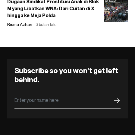
Dugaan Sindikat Prostitusi Anak di Blok
M yang Libatkan WNA: Dari Cuitan di X
hingga ke Meja Polda
Risma Azhari
3 bulan lalu
Subscribe so you won’t get left
behind.