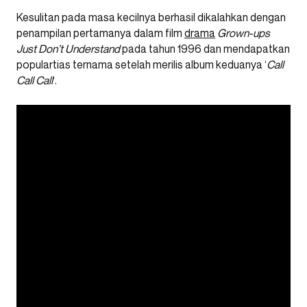
Kesulitan pada masa kecilnya berhasil dikalahkan dengan
penampilan pertamanya dalam film
drama
Grown-ups
Just Don’t Understand
pada tahun 1996 dan mendapatkan
populartias ternama setelah merilis album keduanya ‘
Call
Call Call
‘.