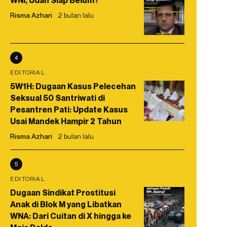
WNI, Udah Siap Belum?
Risma Azhari
2 bulan lalu
4
EDITORIAL
5W1H: Dugaan Kasus Pelecehan
Seksual 50 Santriwati di
Pesantren Pati: Update Kasus
Usai Mandek Hampir 2 Tahun
Risma Azhari
2 bulan lalu
5
EDITORIAL
Dugaan Sindikat Prostitusi
Anak di Blok M yang Libatkan
WNA: Dari Cuitan di X hingga ke