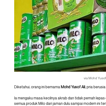
via Mohd Yusof 
Diketahui, orang ini bernama
Mohd Yusof Ali
, pria berusi
Ia mengaku masa kecilnya akrab dan tidak pernah lepas 
semua produk Milo dari jaman dulu sampai modern ini te