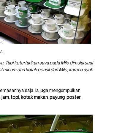
Ali
. Tapi ketertarikan saya pada Milo dimulai saat
l minum dan kotak pensil dari Milo, karena ayah
 kemasannya saja. Ia juga mengumpulkan
,
jam
,
topi
,
kotak makan
,
payung
,
poster
,