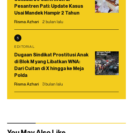
Pesantren Pati: Update Kasus
Usai Mandek Hampir 2 Tahun
Risma Azhari
2 bulan lalu
5
EDITORIAL
Dugaan Sindikat Prostitusi Anak
di Blok M yang Libatkan WNA:
Dari Cuitan di X hingga ke Meja
Polda
Risma Azhari
3 bulan lalu
You May Also Like