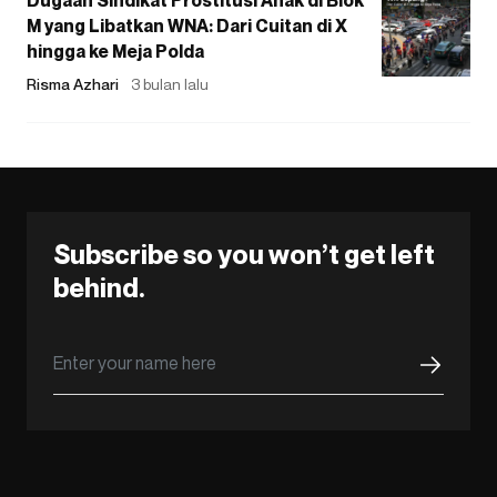
M yang Libatkan WNA: Dari Cuitan di X
hingga ke Meja Polda
Risma Azhari
3 bulan lalu
Subscribe so you won’t get left
behind.