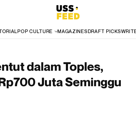
TORIAL
POP CULTURE
MAGAZINES
DRAFT PICKS
WRIT
entut dalam Toples,
 Rp700 Juta Seminggu