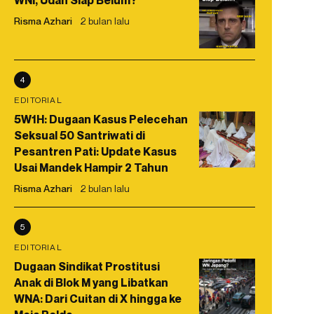
WNI, Udah Siap Belum?
Risma Azhari
2 bulan lalu
4
EDITORIAL
5W1H: Dugaan Kasus Pelecehan
Seksual 50 Santriwati di
Pesantren Pati: Update Kasus
Usai Mandek Hampir 2 Tahun
Risma Azhari
2 bulan lalu
5
EDITORIAL
Dugaan Sindikat Prostitusi
Anak di Blok M yang Libatkan
WNA: Dari Cuitan di X hingga ke