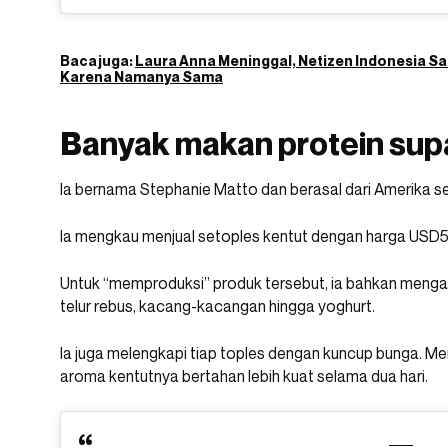
Baca juga:
Laura Anna Meninggal, Netizen Indonesia S
Karena Namanya Sama
Banyak makan protein supa
Ia bernama Stephanie Matto dan berasal dari Amerika se
Ia mengkau menjual setoples kentut dengan harga USD50
Untuk “memproduksi” produk tersebut, ia bahkan menga
telur rebus, kacang-kacangan hingga yoghurt.
Ia juga melengkapi tiap toples dengan kuncup bunga. M
aroma kentutnya bertahan lebih kuat selama dua hari.