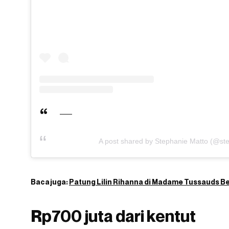
A post shared by Stephanie Matto (@st
Baca juga:
Patung Lilin Rihanna di Madame Tussauds Be
Rp700 juta dari kentut