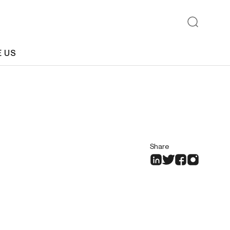
E US
Share