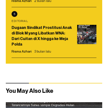
Risma Azhari
2 bulan lalu
5
EDITORIAL
Dugaan Sindikat Prostitusi Anak
di Blok M yang Libatkan WNA:
Dari Cuitan di X hingga ke Meja
Polda
Risma Azhari
3 bulan lalu
You May Also Like