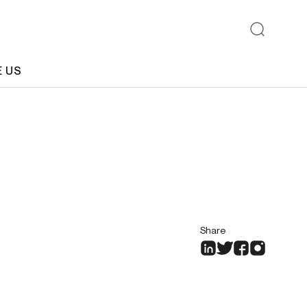
E US
Share