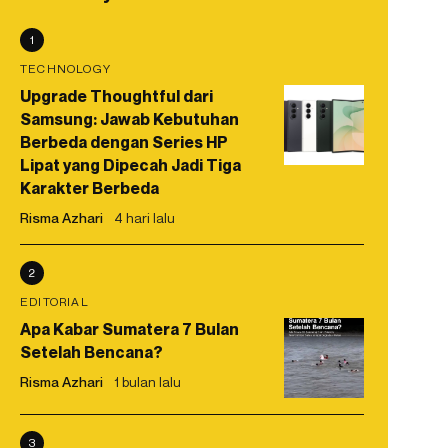
1
TECHNOLOGY
Upgrade Thoughtful dari
Samsung: Jawab Kebutuhan
Berbeda dengan Series HP
Lipat yang Dipecah Jadi Tiga
Karakter Berbeda
Risma Azhari
4 hari lalu
2
EDITORIAL
Apa Kabar Sumatera 7 Bulan
Setelah Bencana?
Risma Azhari
1 bulan lalu
3