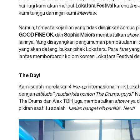
hari lagi kami akan meliput
Lokatara Festival
karena
line
kami tunggu dan ingin kami
interview
.
Namun, ternyata kejadian yang tidak diinginkan semua pi
GOOD FINE OK
, dan
Sophie Meiers
membatalkan
show
lainnya. Yang disayangkan pengumuman pembatalan ini dik
yang akan datang, bukan pihak Lokatara. Para
fans
yang
lantas memborbardir kolom komen Lokatara Festival d
The Day!
Kami sudah merelakan 4
line-up
internasional milik Lok
dengan
attitude
“
yaudah kita nonton The Drums, guys!
” N
The Drums dan Alex TBH juga membatalkan
show
-nya d
pikiran saat itu adalah “
kasian banget nih panitia
“.
Next!