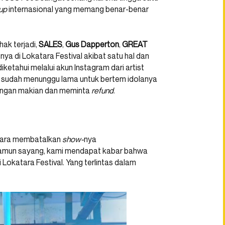
-up
internasional yang memang benar-benar
hak terjadi,
SALES
,
Gus Dapperton
,
GREAT
-nya di Lokatara Festival akibat satu hal dan
etahui melalui akun Instagram dari artist
 sudah menunggu lama untuk bertem idolanya
engan makian dan meminta
refund
.
atara membatalkan
show-
nya
amun sayang, kami mendapat kabar bahwa
i Lokatara Festival. Yang terlintas dalam