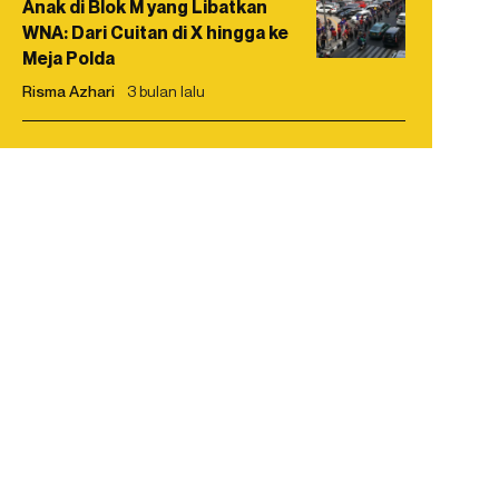
Anak di Blok M yang Libatkan
WNA: Dari Cuitan di X hingga ke
Meja Polda
Risma Azhari
3 bulan lalu