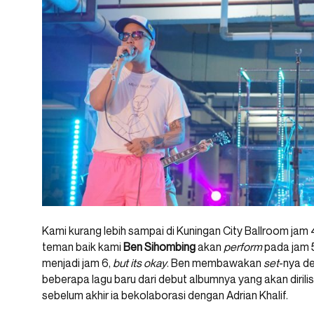
Kami kurang lebih sampai di Kuningan City Ballroom jam 
teman baik kami
Ben Sihombing
akan
perform
pada jam 5
menjadi jam 6,
but its okay
. Ben membawakan
set
-nya d
beberapa lagu baru dari debut albumnya yang akan dirilis 
sebelum akhir ia bekolaborasi dengan Adrian Khalif.