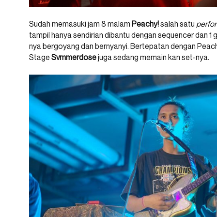
Sudah memasuki jam 8 malam
Peachy!
salah satu
perfo
tampil hanya sendirian dibantu dengan sequencer dan 1 
nya bergoyang dan bernyanyi. Bertepatan dengan Peachy
Stage
Svmmerdose
juga sedang memain kan set-nya.