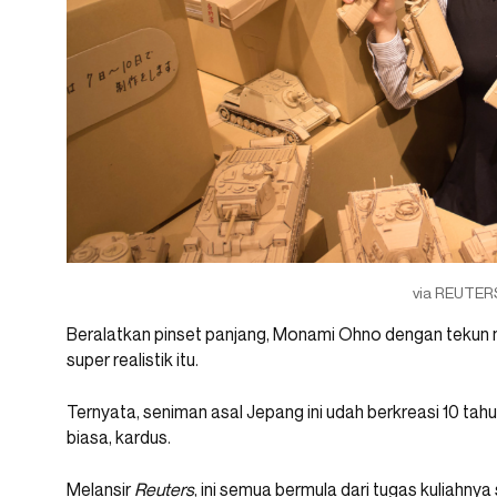
via REUTER
Beralatkan pinset panjang, Monami Ohno dengan tekun
super realistik itu.
Ternyata, seniman asal Jepang ini udah berkreasi 10 t
biasa, kardus.
Melansir
Reuters
, ini semua bermula dari tugas kuliahnya