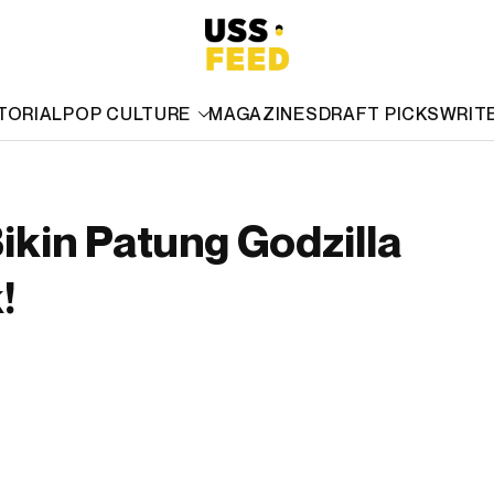
TORIAL
POP CULTURE
MAGAZINES
DRAFT PICKS
WRIT
ikin Patung Godzilla
!