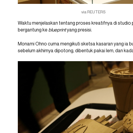
via REUTERS
Waktu menjelaskan tentang proses kreatifnya di studio 
bergantung ke
blueprint
yang presisi.
Monami Ohno cuma mengikuti sketsa kasaran yang ia bua
sebelum akhirnya dipotong, dibentuk pakai lem, dan kadan