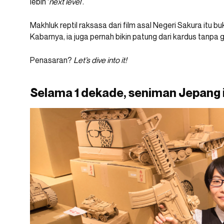
lebih ‘
next level
‘.
Makhluk reptil raksasa dari film asal Negeri Sakura itu b
Kabarnya, ia juga pernah bikin patung dari kardus tanpa
Penasaran?
Let’s dive into it!
Selama 1 dekade, seniman Jepang i