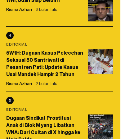
WNI, Udah Siap Belum?
Risma Azhari
2 bulan lalu
4
EDITORIAL
5W1H: Dugaan Kasus Pelecehan
Seksual 50 Santriwati di
Pesantren Pati: Update Kasus
Usai Mandek Hampir 2 Tahun
Risma Azhari
2 bulan lalu
5
EDITORIAL
Dugaan Sindikat Prostitusi
Anak di Blok M yang Libatkan
WNA: Dari Cuitan di X hingga ke