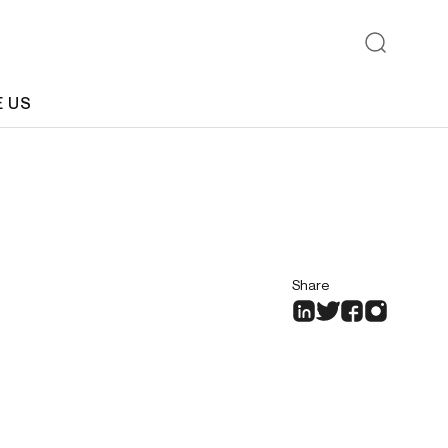
E US
Share