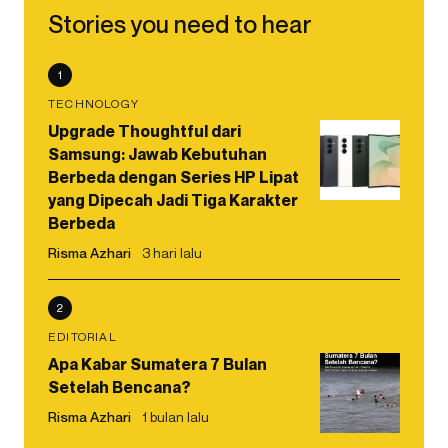
Stories you need to hear
1
TECHNOLOGY
Upgrade Thoughtful dari
Samsung: Jawab Kebutuhan
Berbeda dengan Series HP Lipat
yang Dipecah Jadi Tiga Karakter
Berbeda
Risma Azhari
3 hari lalu
2
EDITORIAL
Apa Kabar Sumatera 7 Bulan
Setelah Bencana?
Risma Azhari
1 bulan lalu