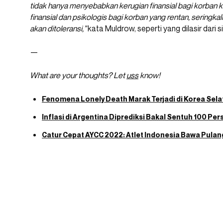
tidak hanya menyebabkan kerugian finansial bagi korban k
finansial dan psikologis bagi korban yang rentan, seringkali
akan ditoleransi,”
kata Muldrow, seperti yang dilasir dari 
—
What are your thoughts? Let
uss
know!
Fenomena Lonely Death Marak Terjadi di Korea Selat
Inflasi di Argentina Diprediksi Bakal Sentuh 100 P
Catur Cepat AYCC 2022: Atlet Indonesia Bawa Pula