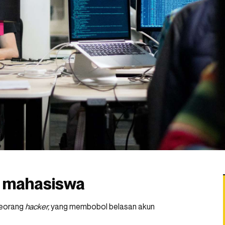
n mahasiswa
seorang
hacker,
yang membobol belasan akun