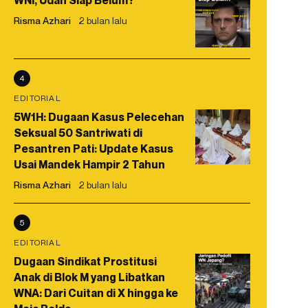
WNI, Udah Siap Belum?
Risma Azhari
2 bulan lalu
4
EDITORIAL
5W1H: Dugaan Kasus Pelecehan
Seksual 50 Santriwati di
Pesantren Pati: Update Kasus
Usai Mandek Hampir 2 Tahun
Risma Azhari
2 bulan lalu
5
EDITORIAL
Dugaan Sindikat Prostitusi
Anak di Blok M yang Libatkan
WNA: Dari Cuitan di X hingga ke