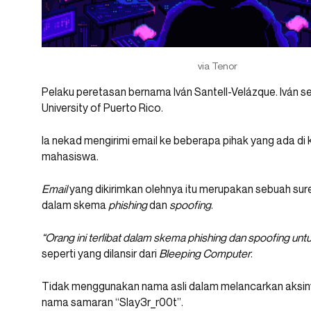
via Tenor
Pelaku peretasan bernama Iván Santell-Velázque. Iván se
University of Puerto Rico.
Ia nekad mengirimi email ke beberapa pihak yang ada di k
mahasiswa.
Email
yang dikirimkan olehnya itu merupakan sebuah sure
dalam skema
phishing
dan
spoofing
.
“Orang ini terlibat dalam skema phishing dan spoofing untu
seperti yang dilansir dari
Bleeping Computer
.
Tidak menggunakan nama asli dalam melancarkan aksin
nama samaran “Slay3r_r00t”.