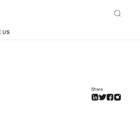
E US
Share