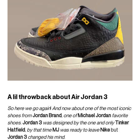
A lil throwback about Air Jordan 3
So here we go again
!
And now about one of the most iconic
shoes from
Jordan Brand
,
one of
Michael Jordan
favorite
shoes
.
Jordan 3
was designed by the one and only
Tinker
Hatfield
,
by that time
MJ
was ready to leave
Nike
but
Jordan 3
changed his mind
.