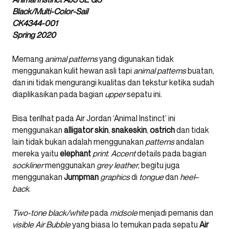
Black/Multi-Color-Sail
CK4344-001
Spring 2020
Memang
animal patterns
yang digunakan tidak
menggunakan kulit hewan asli tapi
animal patterns
buatan,
dan ini tidak mengurangi kualitas dan tekstur ketika sudah
diaplikasikan pada bagian
upper
sepatu ini.
Bisa terilhat pada Air Jordan ‘Animal Instinct’ ini
menggunakan
alligator skin
,
snakeskin
,
ostrich
dan tidak
lain tidak bukan adalah menggunakan
patterns
andalan
mereka yaitu
elephant
print
.
Accent
details pada bagian
sockliner
menggunakan
grey leather
, begitu juga
menggunakan
Jumpman
graphics
di
tongue
dan
heel
–
back
.
Two-tone black/white
pada
midsole
menjadi pemanis dan
visible
Air Bubble
yang biasa lo temukan pada sepatu
Air