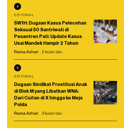
4
EDITORIAL
5W1H: Dugaan Kasus Pelecehan
Seksual 50 Santriwati di
Pesantren Pati: Update Kasus
Usai Mandek Hampir 2 Tahun
Risma Azhari
2 bulan lalu
5
EDITORIAL
Dugaan Sindikat Prostitusi Anak
di Blok M yang Libatkan WNA:
Dari Cuitan di X hingga ke Meja
Polda
Risma Azhari
3 bulan lalu