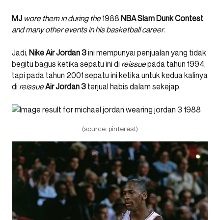
MJ
wore them in during the
1988
NBA Slam Dunk Contest
and many other events in his basketball career
.
Jadi,
Nike Air Jordan 3
ini mempunyai penjualan yang tidak
begitu bagus ketika sepatu ini di
reissue
pada tahun 1994,
tapi pada tahun 2001 sepatu ini ketika untuk kedua kalinya
di
reissue
Air Jordan 3
terjual habis dalam sekejap.
(source: pinterest)