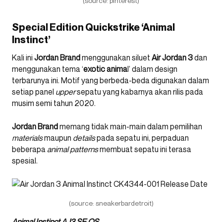
(source: pinterest)
Special Edition Quickstrike ‘Animal
Instinct’
Kali ini
Jordan Brand
menggunakan siluet
Air Jordan 3
dan
menggunakan tema ‘
exotic anima
l’ dalam design
terbarunya ini. Motif yang berbeda-beda digunakan dalam
setiap panel
upper
sepatu yang kabarnya akan rilis pada
musim semi tahun 2020.
Jordan Brand
memang tidak main-main dalam pemilihan
materials
maupun
details
pada sepatu ini, perpaduan
beberapa
animal patterns
membuat sepatu ini terasa
spesial.
(source: sneakerbardetroit)
Animal Instinct AJ3 SE QS