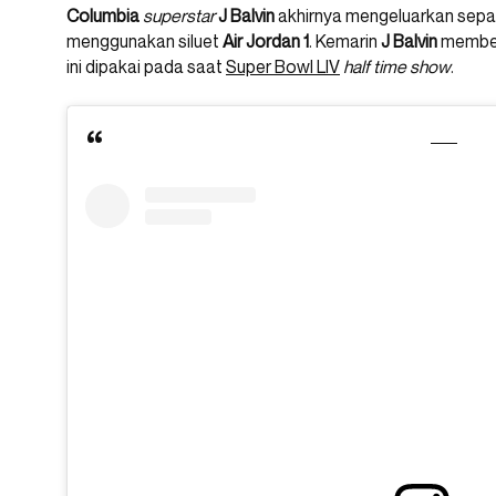
Columbia
superstar
J Balvin
akhirnya mengeluarkan sepa
menggunakan siluet
Air Jordan 1
. Kemarin
J Balvin
membe
ini dipakai pada saat
Super Bowl LIV
half time show
.