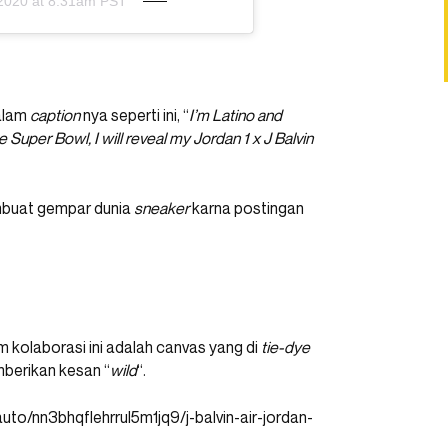
2020 at 8:31am PST
alam
caption
nya seperti ini, “
I’m Latino and
he Super Bowl, I will reveal my Jordan 1 x J Balvin
mbuat gempar dunia
sneaker
karna postingan
 kolaborasi ini adalah canvas yang di
tie-dye
erikan kesan “
wild
“.