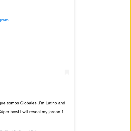
agram
rque somos Globales .I’m Latino and
úper bowl I will reveal my jordan 1 –