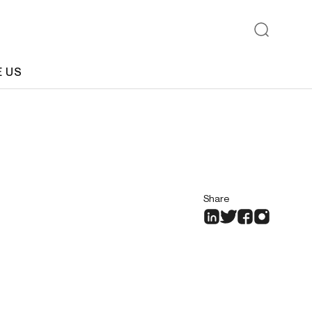
E US
Share