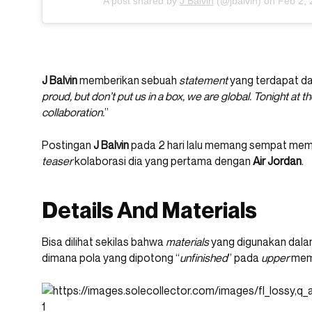
A post shared by
J Balvin
(@jbalvin) on
Feb 2, 
J Balvin
memberikan sebuah
statement
yang terdapat d
proud, but don’t put us in a box, we are global. Tonight at t
collaboration.
”
Postingan
J Balvin
pada 2 hari lalu memang sempat me
teaser
kolaborasi dia yang pertama dengan
Air Jordan
.
Details And Materials
Bisa dilihat sekilas bahwa
materials
yang digunakan dalam
dimana pola yang dipotong “
unfinished
” pada
upper
memb