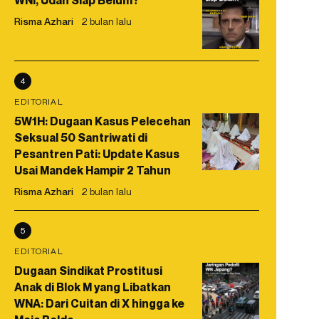
WNI, Udah Siap Belum?
Risma Azhari
2 bulan lalu
4
EDITORIAL
5W1H: Dugaan Kasus Pelecehan
Seksual 50 Santriwati di
Pesantren Pati: Update Kasus
Usai Mandek Hampir 2 Tahun
Risma Azhari
2 bulan lalu
5
EDITORIAL
Dugaan Sindikat Prostitusi
Anak di Blok M yang Libatkan
WNA: Dari Cuitan di X hingga ke