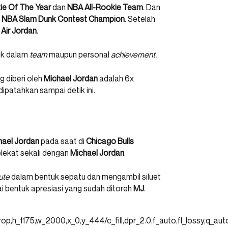
e Of The Year
dan
NBA All-Rookie Team
. Dan
i
NBA Slam Dunk Contest Champion
. Setelah
n
Air Jordan
.
ik dalam
team
maupun personal
achievement.
g diberi oleh
Michael Jordan
adalah 6x
ipatahkan sampai detik ini.
hael Jordan
pada saat di
Chicago Bulls
lekat sekali dengan
Michael Jordan
.
bute
dalam bentuk sepatu dan mengambil siluet
i bentuk apresiasi yang sudah ditoreh
MJ
.