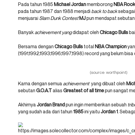
Pada tahun 1985
Michael Jordan
memborong
NBA Rooki
pada tahun 1987 dan 1988 menjadi
back to back
sebaga
menjuarai
Slam Dunk Contest
MJ
pun mendapat sebuta
Banyak
achievement yang
didapat oleh
Chicago Bulls
ba
Bersama dengan
Chicago Bulls
total
NBA Champion
yan
(1991,1992,1993,1996,1997,1998) record yang belum bisa d
(source: worthpoint)
Karna dengan semua
achievement
yang dibuat oleh
Mic
sebutan
G.O.A.T
alias
Greatest of all time
pun sangat me
Akhirnya
Jordan Brand
pun ingin memberikan sebuah
tri
yang sudah ada dari tahun
1985
ini yaitu
Jordan 1
. Sebaga