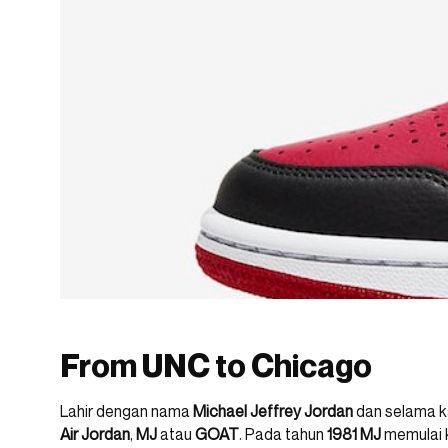
From UNC to Chicago
Lahir dengan nama
Michael Jeffrey Jordan
dan selama k
Air Jordan
,
MJ
atau
GOAT
. Pada tahun
1981 MJ
memulai k