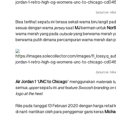
(source: nike
Bisa terlihat sepatu ini terasa sekali warna biru langit p
sesuai dengan warna
jersey
saat
MJ
bermain untuk
Nort
warna merah yang pada
outsole
yang berwarna merah y
berwarna putih dimana percampuran warna merah dan put
(source: nike
Air Jordan 1
“
UNC to Chicago
” menggunakan
materials t
semua
upper
sepatu ini
and feature Swoosh branding on th
logo at the heel
.
Rilis pada tanggal 13 Februari 2020 dengan harga retail
di nant-nantikan oleh para penggemar garis keras
Micha