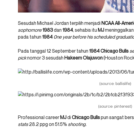
Sesudah Michael Jordan terpilih menjadi
NCAA All-Ameri
sophomore
1983
dan
1984
, sehabis itu
MJ
meninggalka
pada tahun
1984
0ne year before his scheduled graduati
Pada tanggal 12 September tahun
1984
Chicago Bulls
se
pick
nomor 3 sesudah
Hakeem Olajuwon
(Houston Rock
(source: ballislife)
(source: pinterest)
Professional career
MJ
di
Chicago Bulls
pun sangat bers
stats
28.2 ppg on 51.5%
shooting.