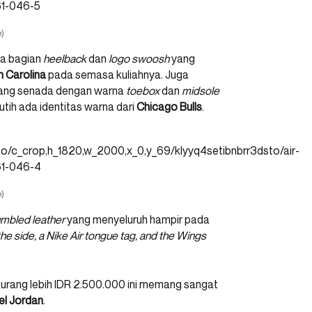
)
ada bagian
heelback
dan
logo swoosh
yang
h Carolina
pada semasa kuliahnya. Juga
ang senada dengan warna
toebox
dan
midsole
ih ada identitas warna dari
Chicago Bulls
.
)
umbled leather
yang menyeluruh hampir pada
e side, a Nike Air tongue tag, and the Wings
 kurang lebih IDR 2.500.000 ini memang sangat
el Jordan
.