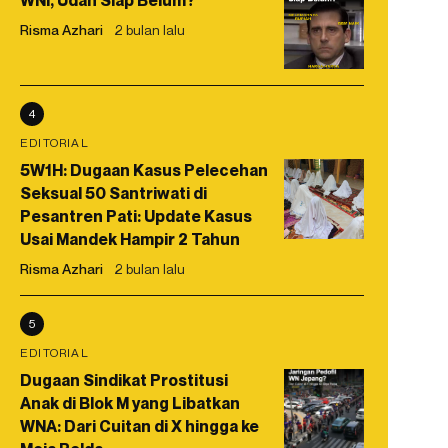
WNI, Udah Siap Belum?
Risma Azhari
2 bulan lalu
4
EDITORIAL
5W1H: Dugaan Kasus Pelecehan
Seksual 50 Santriwati di
Pesantren Pati: Update Kasus
Usai Mandek Hampir 2 Tahun
Risma Azhari
2 bulan lalu
5
EDITORIAL
Dugaan Sindikat Prostitusi
Anak di Blok M yang Libatkan
WNA: Dari Cuitan di X hingga ke