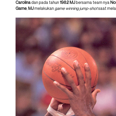
Carolina
dan pada tahun
1982
MJ
bersama team nya
Nor
Game
,
MJ
melakukan
game winning jump-shot
saat mel