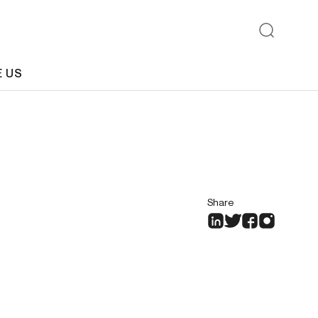
E US
Share