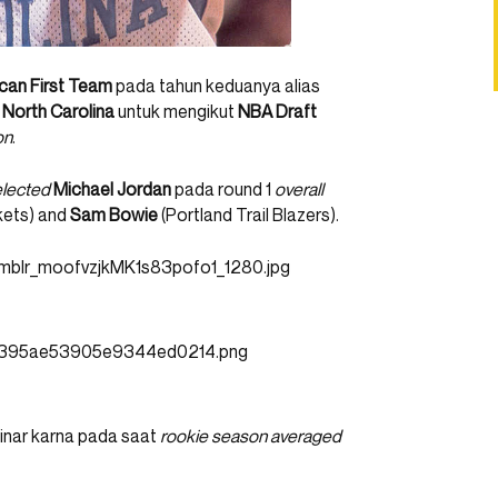
can First Team
pada tahun keduanya alias
n
North Carolina
untuk mengikut
NBA Draft
on
.
lected
Michael Jordan
pada round 1
overall
ets) and
Sam Bowie
(Portland Trail Blazers).
inar karna pada saat
rookie season averaged