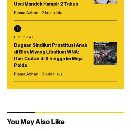
Usai Mandek Hampir 2 Tahun
Risma Azhari
2 bulan lalu
5
EDITORIAL
Dugaan Sindikat Prostitusi Anak
di Blok M yang Libatkan WNA:
Dari Cuitan di X hingga ke Meja
Polda
Risma Azhari
3 bulan lalu
You May Also Like