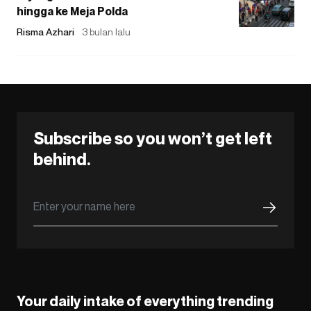
hingga ke Meja Polda
Risma Azhari
3 bulan lalu
Subscribe so you won’t get left
behind.
Your daily intake of everything trending