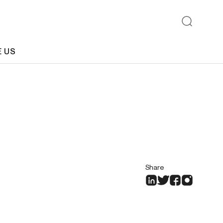
E US
Share