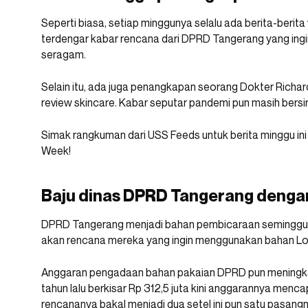
Seperti biasa, setiap minggunya selalu ada berita-berita
terdengar kabar rencana dari DPRD Tangerang yang ing
seragam.
Selain itu, ada juga penangkapan seorang Dokter Richa
review skincare. Kabar seputar pandemi pun masih bersirk
Simak rangkuman dari USS Feeds untuk berita minggu in
Week!
Baju dinas DPRD Tangerang dengan
DPRD Tangerang menjadi bahan pembicaraan seminggu b
akan rencana mereka yang ingin menggunakan bahan Loui
Anggaran pengadaan bahan pakaian DPRD pun meningkat d
tahun lalu berkisar Rp 312,5 juta kini anggarannya menca
rencananya bakal menjadi dua setel ini pun satu pasang