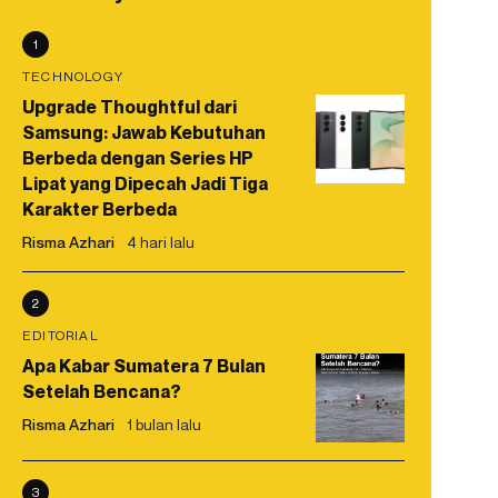
1
TECHNOLOGY
Upgrade Thoughtful dari
Samsung: Jawab Kebutuhan
Berbeda dengan Series HP
Lipat yang Dipecah Jadi Tiga
Karakter Berbeda
Risma Azhari
4 hari lalu
2
EDITORIAL
Apa Kabar Sumatera 7 Bulan
Setelah Bencana?
Risma Azhari
1 bulan lalu
3