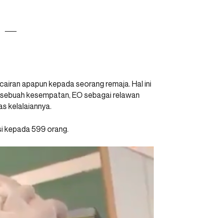
cairan apapun kepada seorang remaja. Hal ini
am sebuah kesempatan, EO sebagai relawan
s kelalaiannya.
si kepada 599 orang.