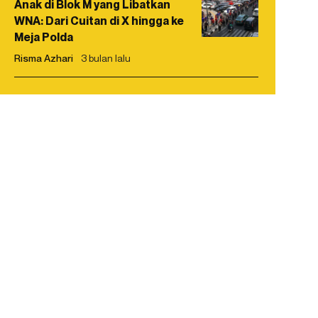
Anak di Blok M yang Libatkan
WNA: Dari Cuitan di X hingga ke
Meja Polda
Risma Azhari
3 bulan lalu