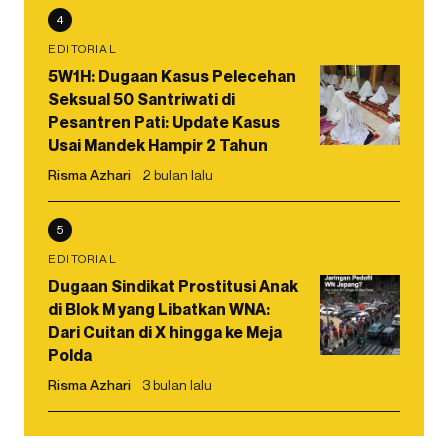
4
EDITORIAL
5W1H: Dugaan Kasus Pelecehan
Seksual 50 Santriwati di
Pesantren Pati: Update Kasus
Usai Mandek Hampir 2 Tahun
Risma Azhari
2 bulan lalu
5
EDITORIAL
Dugaan Sindikat Prostitusi Anak
di Blok M yang Libatkan WNA:
Dari Cuitan di X hingga ke Meja
Polda
Risma Azhari
3 bulan lalu