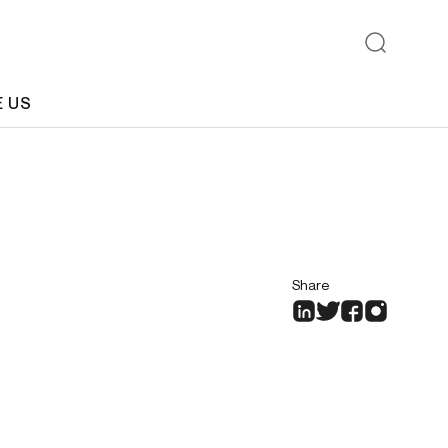
E US
Share