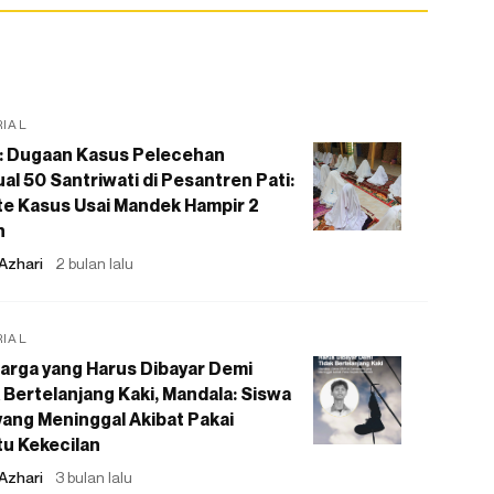
RIAL
: Dugaan Kasus Pelecehan
al 50 Santriwati di Pesantren Pati:
e Kasus Usai Mandek Hampir 2
n
Azhari
2 bulan lalu
RIAL
arga yang Harus Dibayar Demi
 Bertelanjang Kaki, Mandala: Siswa
ang Meninggal Akibat Pakai
u Kekecilan
Azhari
3 bulan lalu