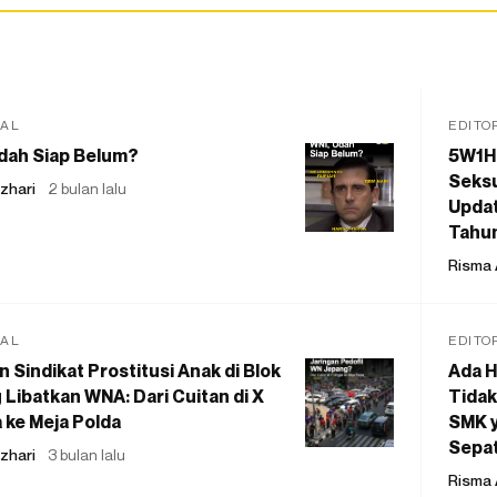
IAL
EDITO
dah Siap Belum?
5W1H
Seksu
zhari
2 bulan lalu
Updat
Tahu
Risma 
IAL
EDITO
 Sindikat Prostitusi Anak di Blok
Ada H
 Libatkan WNA: Dari Cuitan di X
Tidak
 ke Meja Polda
SMK y
Sepat
zhari
3 bulan lalu
Risma 