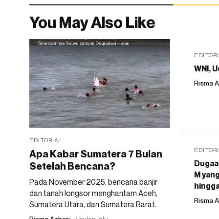
You May Also Like
EDITOR
WNI, U
Risma A
EDITORIAL
EDITOR
Apa Kabar Sumatera 7 Bulan
Dugaan
Setelah Bencana?
M yang
Pada November 2025, bencana banjir
hingga
dan tanah longsor menghantam Aceh,
Risma A
Sumatera Utara, dan Sumatera Barat.
Risma Azhari
1 bulan lalu