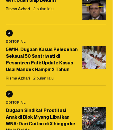
WNI, Udah Siap Belum?
Risma Azhari
2 bulan lalu
4
EDITORIAL
5W1H: Dugaan Kasus Pelecehan
Seksual 50 Santriwati di
Pesantren Pati: Update Kasus
Usai Mandek Hampir 2 Tahun
Risma Azhari
2 bulan lalu
5
EDITORIAL
Dugaan Sindikat Prostitusi
Anak di Blok M yang Libatkan
WNA: Dari Cuitan di X hingga ke