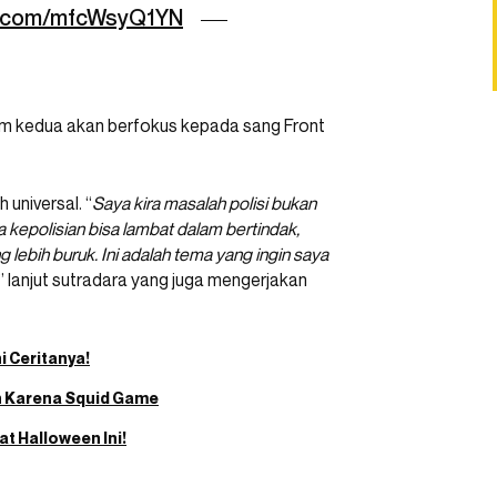
er.com/mfcWsyQ1YN
m kedua akan berfokus kepada sang Front
universal. “
Saya kira masalah polisi bukan
a kepolisian bisa lambat dalam bertindak,
lebih buruk. Ini adalah tema yang ingin saya
” lanjut sutradara yang juga mengerjakan
i Ceritanya!
en Karena Squid Game
t Halloween Ini!