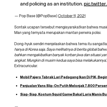
and policing as an institution.
pic.twitt
— Pop Base (@PopBase)
October 11, 2021
Sontak ucapan tersebut mengisyarakatkan bahwa musi
Man yang ternyata merupakan mantan perwira polisi.
Dong-hyuk sendiri menjelaskan bahwa tema itu sangatlah 
hanya di Korea saja. Saya melihatnya di berita global bahw
bahkan mengakibatkan banyak korban jiwa dan situasi yang 
angkat. Mungkin di musim kedua saya bisa melakukannya,
Extracuricular.
Mobil Pajero Tabrak Lari Pedagang Ikan Di PIK, Begin
Penjualan Vans Slip-On Putih Melonjak 7.800 Pers
Siap-Siap, Kostum Squid Game Bakal Laris Manis Bua
—