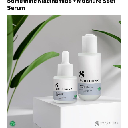
Somethinc Niacinamide + Moisture Beet
Serum